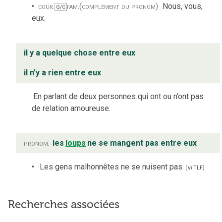
cour.
fam.
(complément du pronom)
Nous, vous,
Q/C
eux.
il y a quelque chose entre eux
il n’y a rien entre eux
En parlant de deux personnes qui ont ou n’ont pas
de relation amoureuse.
pronom.
les
loups
ne se mangent pas entre eux
Les gens malhonnêtes ne se nuisent pas.
(
in
TLF
)
Recherches associées