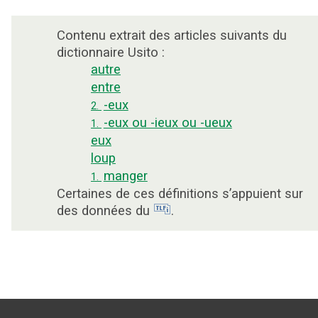
Contenu extrait des articles suivants du
dictionnaire Usito :
autre
entre
-eux
2.
-eux ou -ieux ou -ueux
1.
eux
loup
manger
1.
Certaines de ces définitions s’appuient sur
des données du
.