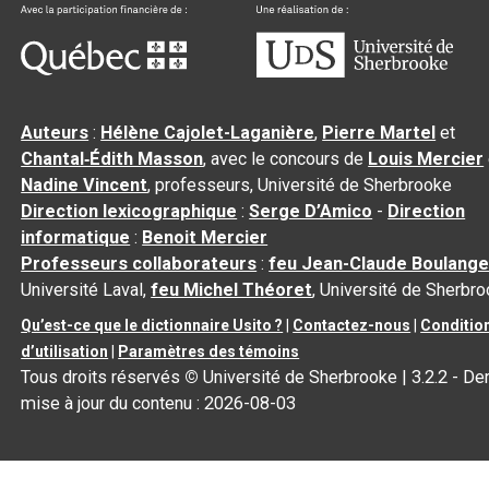
Auteurs
:
Hélène Cajolet-Laganière
,
Pierre Martel
et
Chantal‑Édith Masson
, avec le concours de
Louis Mercier
Nadine Vincent
, professeurs, Université de Sherbrooke
Direction lexicographique
:
Serge D’Amico
-
Direction
informatique
:
Benoit Mercier
Professeurs collaborateurs
:
feu Jean-Claude Boulange
Université Laval,
feu Michel Théoret
, Université de Sherbr
Qu’est-ce que le dictionnaire Usito ?
|
Contactez-nous
|
Conditio
d’utilisation
|
Paramètres des témoins
Tous droits réservés
©
Université de Sherbrooke |
3.2.2
- Der
mise à jour du contenu :
2026-08-03