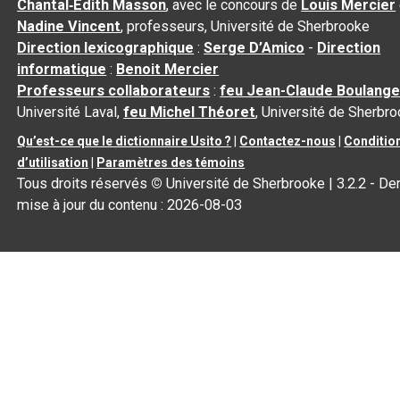
Chantal‑Édith Masson
, avec le concours de
Louis Mercier
Nadine Vincent
, professeurs, Université de Sherbrooke
Direction lexicographique
:
Serge D’Amico
-
Direction
informatique
:
Benoit Mercier
Professeurs collaborateurs
:
feu Jean-Claude Boulange
Université Laval,
feu Michel Théoret
, Université de Sherbr
Qu’est-ce que le dictionnaire Usito ?
|
Contactez-nous
|
Conditio
d’utilisation
|
Paramètres des témoins
Tous droits réservés
©
Université de Sherbrooke |
3.2.2
- Der
mise à jour du contenu :
2026-08-03