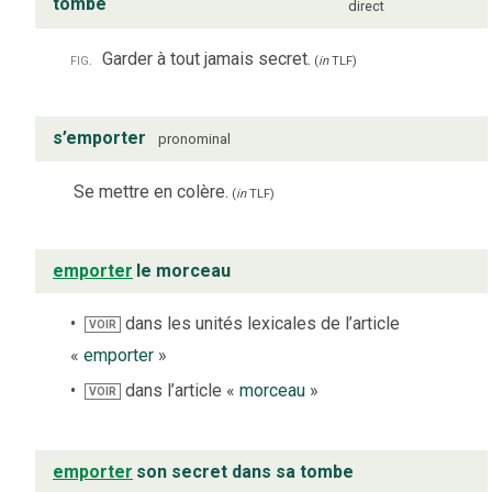
tombe
direct
fig.
Garder à tout jamais secret.
(
in
TLF
)
s’emporter
pronominal
Se mettre en colère.
(
in
TLF
)
emporter
le morceau
dans les unités lexicales de l’article
VOIR
«
emporter
»
dans l’article «
morceau
»
VOIR
emporter
son secret dans sa tombe