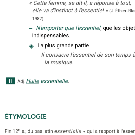
«
Cette femme, se dit-il, a réponse à tout,
elle va d'instinct à l'essentiel
»
(J. Éthier-Bla
1982).
‒
N'emporter que l'essentiel
,
que les obje
indispensables.
◈
La plus grande partie.
Il consacre l'essentiel de son temps 
la musique.
Huile
essentielle
.
II
Adj.
ÉTYMOLOGIE
e
Fin 12
s.
;
du bas latin
essentialis
«
qui a rapport à l'esse