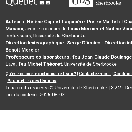
Auteurs
:
Hélène Cajolet-Laganière
,
Pierre Martel
et
Cha
Masson
, avec le concours de
Louis Mercier
et
Nadine Vin
professeurs, Université de Sherbrooke
Direction lexicographique
:
Serge D’Amico
-
Direction i
Benoit Mercier
Professeurs collaborateurs
:
feu Jean-Claude Boulange
Laval,
feu Michel Théoret
, Université de Sherbrooke
Qu’est-ce que le dictionnaire Usito ?
|
Contactez-nous
|
Condition
|
Paramètres des témoins
Tous droits réservés
©
Université de Sherbrooke |
3.2.2
- Der
jour du contenu :
2026-08-03