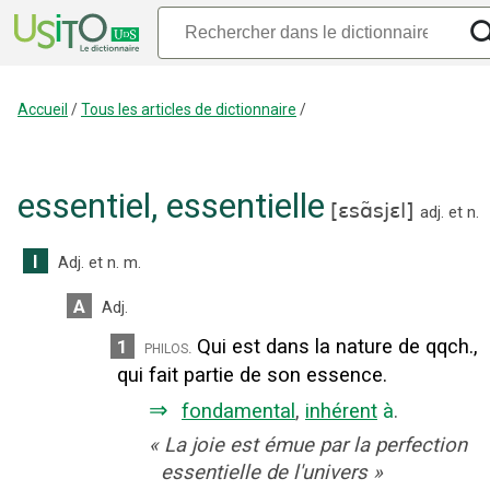
Accueil
/
Tous les articles de dictionnaire
/
essentiel
,
essentielle
[
ɛsɑ̃sjɛl
]
adj.
et
n.
I
Adj.
et
n.
m.
A
Adj.
Qui est dans la nature de qqch.,
1
philos.
qui fait partie de son essence.
⇒
fondamental
,
inhérent
à
.
«
La joie est émue par la perfection
essentielle de l'univers
»