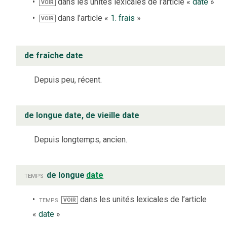
dans les unités lexicales de l’article «
date
»
VOIR
dans l’article «
1. frais
»
VOIR
de fraîche date
Depuis peu, récent.
de longue date, de vieille date
Depuis longtemps, ancien.
temps
de longue
date
temps
dans les unités lexicales de l’article
VOIR
«
date
»