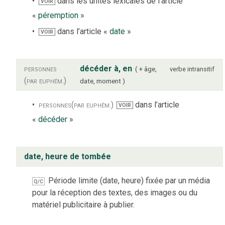
dans les unités lexicales de l’article
VOIR
«
péremption
»
dans l’article «
date
»
VOIR
personnes
décéder à, en
+ âge,
verbe
intransitif
(par euphém.)
date, moment
personnes
(par euphém.)
dans l’article
VOIR
«
décéder
»
date, heure de tombée
Période limite (date, heure) fixée par un média
Q/C
pour la réception des textes, des images ou du
matériel publicitaire à publier.