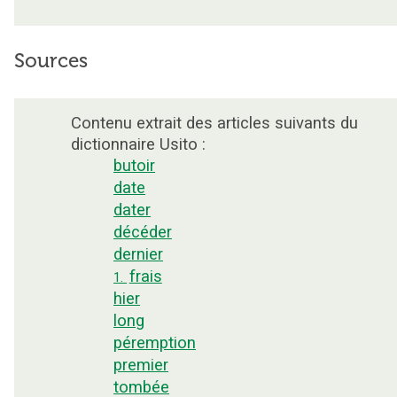
Sources
Contenu extrait des articles suivants du
dictionnaire Usito :
butoir
date
dater
décéder
dernier
frais
1.
hier
long
péremption
premier
tombée