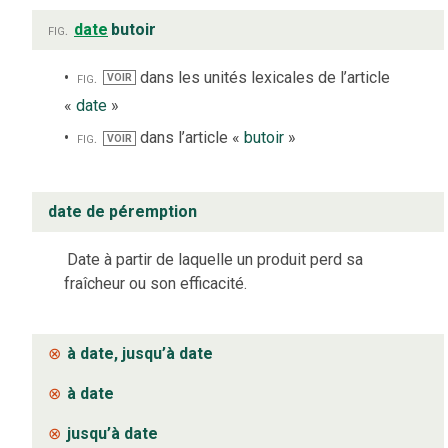
fig.
date
butoir
fig.
dans les unités lexicales de l’article
VOIR
«
date
»
fig.
dans l’article «
butoir
»
VOIR
date de péremption
Date à partir de laquelle un produit perd sa
fraîcheur ou son efficacité.
⊗
à date, jusqu’à date
⊗
à date
⊗
jusqu’à date