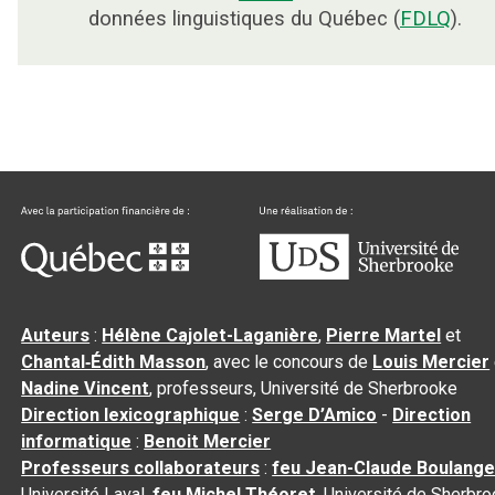
données linguistiques du Québec (
FDLQ
).
Auteurs
:
Hélène Cajolet-Laganière
,
Pierre Martel
et
Chantal‑Édith Masson
, avec le concours de
Louis Mercier
Nadine Vincent
, professeurs, Université de Sherbrooke
Direction lexicographique
:
Serge D’Amico
-
Direction
informatique
:
Benoit Mercier
Professeurs collaborateurs
:
feu Jean-Claude Boulange
Université Laval,
feu Michel Théoret
, Université de Sherbr