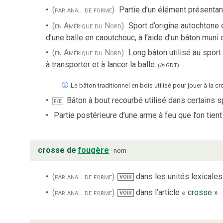
(par anal. de forme)
Partie d’un élément présentan
(en Amérique du Nord)
Sport d’origine autochtone
d’une balle en caoutchouc, à l’aide d’un bâton muni d
(en Amérique du Nord)
Long bâton utilisé au sport 
à transporter et à lancer la balle.
(
in
GDT
)
Le bâton traditionnel en bois utilisé pour jouer à la
Bâton à bout recourbé utilisé dans certains s
F/E
Partie postérieure d’une arme à feu que l’on tient
crosse de
fougère
nom
(par anal. de forme)
dans les unités lexicales 
VOIR
(par anal. de forme)
dans l’article «
crosse
»
VOIR