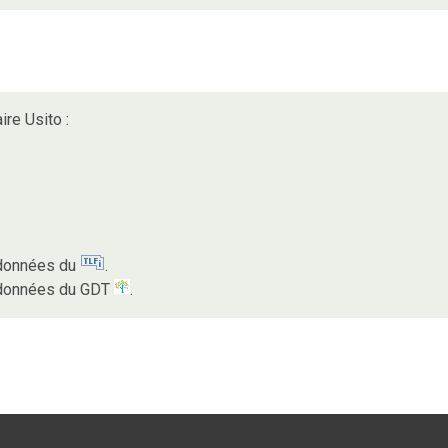
ire Usito :
s données du
.
s données du GDT
.