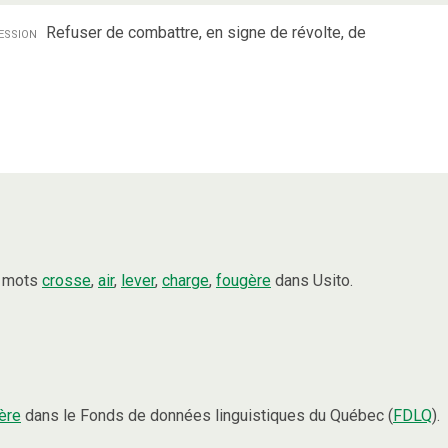
ession
Refuser de combattre, en signe de révolte, de
s mots
crosse
,
air
,
lever
,
charge
,
fougère
dans Usito.
ère
dans le Fonds de données linguistiques du Québec (
FDLQ
).