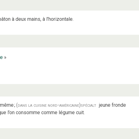
bâton à deux mains, à l’horizontale.
se
»
e-même
;
(dans la cuisine nord-américaine)
spécialt
jeune fronde
, que l’on consomme comme légume cuit.