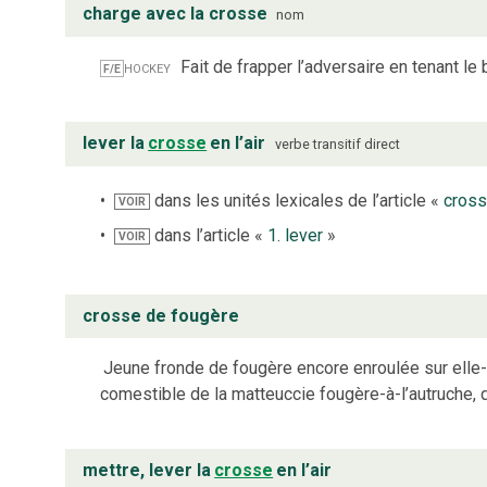
charge avec la crosse
nom
hockey
Fait de frapper l’adversaire en tenant le 
F/E
lever la
crosse
en l’air
verbe
transitif direct
dans les unités lexicales de l’article «
cros
VOIR
dans l’article «
1. lever
»
VOIR
crosse de fougère
Jeune fronde de fougère encore enroulée sur ell
comestible de la matteuccie fougère-à-l’autruche
mettre, lever la
crosse
en l’air