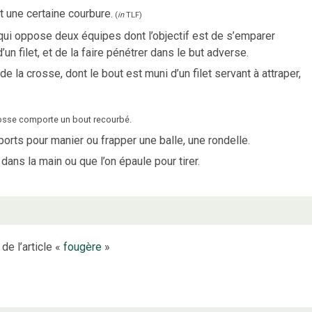
t une certaine courbure.
(
in
TLF
)
 qui oppose deux équipes dont l’objectif est de s’emparer
’un filet, et de la faire pénétrer dans le but adverse.
de la crosse, dont le bout est muni d’un filet servant à attraper,
 crosse comporte un bout recourbé.
ports pour manier ou frapper une balle, une rondelle.
 dans la main ou que l’on épaule pour tirer.
de l’article «
fougère
»