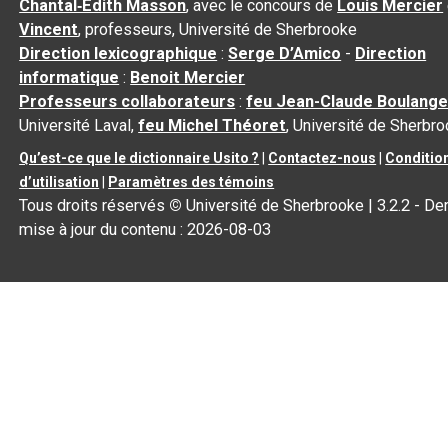
Chantal‑Édith Masson
, avec le concours de
Louis Mercier
Vincent
, professeurs, Université de Sherbrooke
Direction lexicographique
:
Serge D’Amico
-
Direction
informatique
:
Benoit Mercier
Professeurs collaborateurs
:
feu Jean-Claude Boulange
Université Laval,
feu Michel Théoret
, Université de Sherbr
Qu’est-ce que le dictionnaire Usito ?
|
Contactez-nous
|
Conditio
d’utilisation
|
Paramètres des témoins
Tous droits réservés
©
Université de Sherbrooke |
3.2.2
- Der
mise à jour du contenu :
2026-08-03