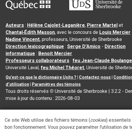
Auteurs
:
Hélène Cajolet-Laganière
,
Pierre Martel
et
Chantal‑Édith Masson
, avec le concours de
Louis Mercier
Nadine Vincent
, professeurs, Université de Sherbrooke
Direction lexicographique
:
Serge D’Amico
-
Direction
informatique
:
Benoit Mercier
Professeurs collaborateurs
:
feu Jean-Claude Boulange
Université Laval,
feu Michel Théoret
, Université de Sherbr
Qu’est-ce que le dictionnaire Usito ?
|
Contactez-nous
|
Conditio
d’utilisation
|
Paramètres des témoins
Tous droits réservés
©
Université de Sherbrooke |
3.2.2
- Der
mise à jour du contenu :
2026-08-03
Ce site Web utilise des fichiers témoins (
cookies
) essentiels
bon fonctionnement. Vous pouvez paramétrer l'utilisation de 