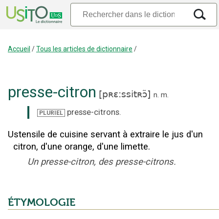
Accueil
/
Tous les articles de dictionnaire
/
presse-citron
[
pʀɛ:ssitʀɔ̃
]
n.
m.
presse-citrons
.
PLURIEL
Ustensile de cuisine servant à extraire le jus d'un
citron, d'une orange, d'une limette.
Un presse-citron, des presse-citrons.
ÉTYMOLOGIE