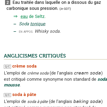
Eau traitée dans laquelle on a dissous du gaz
2
carbonique sous pression.
(
in
GDT)
⇒
eau
de Seltz
.
‒
Soda
tonique
.
‒
Whisky soda.
en appos.
ANGLICISMES CRITIQUÉS
crème soda
Q/C
L'emploi
de
(
de l'anglais
cream soda
)
crème soda
est critiqué
comme synonyme non standard
de
soda
mousse
.
soda à pâte
Q/C
L'emploi
de
(
de l'anglais
baking soda
)
soda à pâte