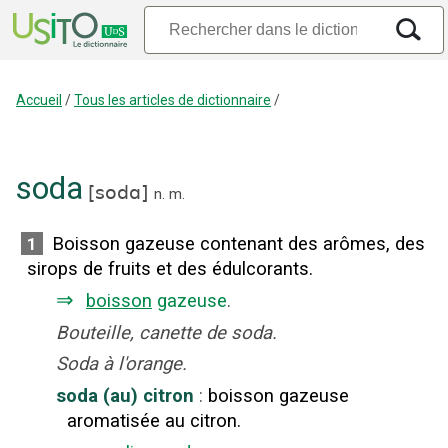
Accueil
/
Tous les articles de dictionnaire
/
soda
[
sodɑ
]
n.
m.
Boisson gazeuse contenant des arômes, des
1
sirops de fruits et des édulcorants.
⇒
boisson
gazeuse
.
Bouteille, canette de soda.
Soda à l'orange.
soda (au) citron
:
boisson gazeuse
aromatisée au citron.