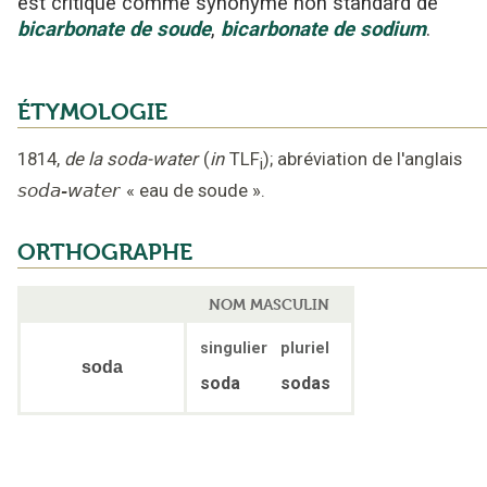
est critiqué
comme synonyme non standard
de
bicarbonate de soude
,
bicarbonate de sodium
.
ÉTYMOLOGIE
1814
,
de la soda-water
(
in
TLF
);
abréviation de l'anglais
i
soda-water
«
eau de soude
».
ORTHOGRAPHE
NOM MASCULIN
singulier
pluriel
soda
soda
sodas