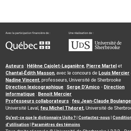
Auteurs
:
Hélène Cajolet-Laganière
,
Pierre Martel
et
Chantal‑Édith Masson
, avec le concours de
Louis Mercier
Nadine Vincent
, professeurs, Université de Sherbrooke
Direction lexicographique
:
Serge D’Amico
-
Direction
informatique
:
Benoit Mercier
Professeurs collaborateurs
:
feu Jean-Claude Boulange
Université Laval,
feu Michel Théoret
, Université de Sherbr
Qu’est-ce que le dictionnaire Usito ?
|
Contactez-nous
|
Conditio
d’utilisation
|
Paramètres des témoins