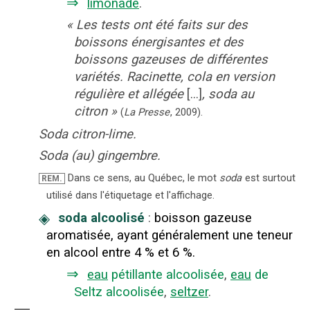
⇒
limonade
.
«
Les tests ont été faits sur des
boissons énergisantes et des
boissons gazeuses de différentes
variétés. Racinette, cola en version
régulière et allégée
[...]
, soda au
citron
»
(
La Presse
,
2009
).
Soda citron-lime.
Soda (au) gingembre.
Dans ce sens, au Québec, le mot
soda
est surtout
REM.
utilisé dans l'étiquetage et l'affichage.
◈
soda alcoolisé
:
boisson gazeuse
aromatisée, ayant généralement une teneur
en alcool entre 4 % et 6 %.
⇒
eau
pétillante alcoolisée
,
eau
de
Seltz alcoolisée
,
seltzer
.