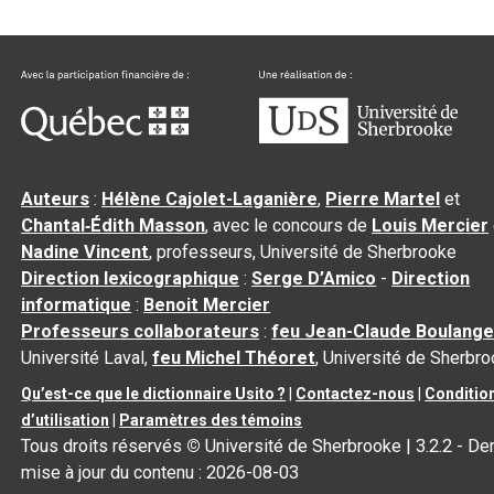
Auteurs
:
Hélène Cajolet-Laganière
,
Pierre Martel
et
Chantal‑Édith Masson
, avec le concours de
Louis Mercier
Nadine Vincent
, professeurs, Université de Sherbrooke
Direction lexicographique
:
Serge D’Amico
-
Direction
informatique
:
Benoit Mercier
Professeurs collaborateurs
:
feu Jean-Claude Boulange
Université Laval,
feu Michel Théoret
, Université de Sherbr
Qu’est-ce que le dictionnaire Usito ?
|
Contactez-nous
|
Conditio
d’utilisation
|
Paramètres des témoins
Tous droits réservés
©
Université de Sherbrooke |
3.2.2
- Der
mise à jour du contenu :
2026-08-03