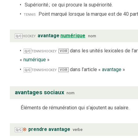
Supériorité
;
ce qui procure la supériorité.
tennis
Point marqué lorsque la marque est de 40 part
hockey
avantage
numérique
nom
Q/C
tennis
hockey
dans les unités lexicales de l’ar
VOIR
Q/C
«
numérique
»
tennis
hockey
dans l’article «
avantage
»
VOIR
Q/C
avantages sociaux
nom
Éléments de rémunération qui s’ajoutent au salaire.
⊗
prendre avantage
verbe
Q/C