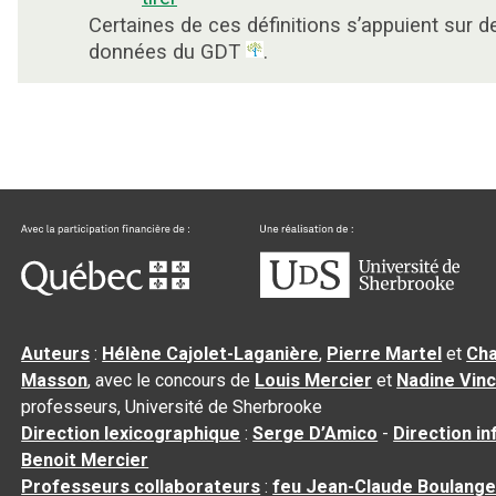
Certaines de ces définitions s’appuient sur d
données du GDT
.
Auteurs
:
Hélène Cajolet-Laganière
,
Pierre Martel
et
Cha
Masson
, avec le concours de
Louis Mercier
et
Nadine Vin
professeurs, Université de Sherbrooke
Direction lexicographique
:
Serge D’Amico
-
Direction i
Benoit Mercier
Professeurs collaborateurs
:
feu Jean-Claude Boulange