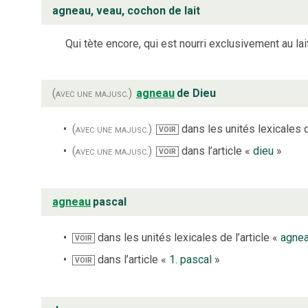
agneau, veau, cochon de lait
Qui tète encore, qui est nourri exclusivement au lait
(avec une majusc.)
agneau
de Dieu
(avec une majusc.)
dans les unités lexicales d
VOIR
(avec une majusc.)
dans l’article «
dieu
»
VOIR
agneau
pascal
dans les unités lexicales de l’article «
agne
VOIR
dans l’article «
1. pascal
»
VOIR