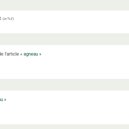
.
(
in
TLF
)
e l’article «
agneau
»
au
»