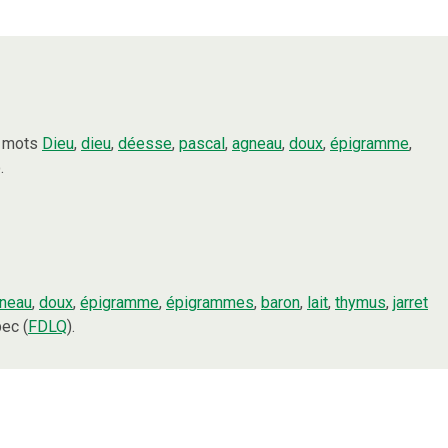
s mots
Dieu
,
dieu
,
déesse
,
pascal
,
agneau
,
doux
,
épigramme
,
.
neau
,
doux
,
épigramme
,
épigrammes
,
baron
,
lait
,
thymus
,
jarret
ec (
FDLQ
).