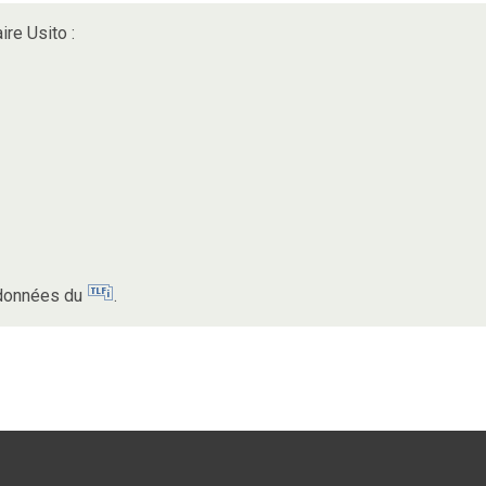
ire Usito :
s données du
.