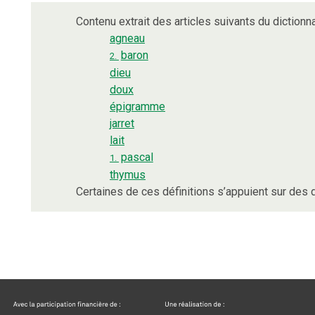
Contenu extrait des articles suivants du dictionna
agneau
baron
2.
dieu
doux
épigramme
jarret
lait
pascal
1.
thymus
Certaines de ces définitions s’appuient sur de