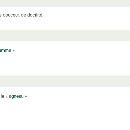
e douceur, de docilité.
ramme
»
cle «
agneau
»