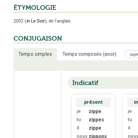
ÉTYMOLOGIE
2002
(
in
Le Soir
);
de l'anglais
.
CONJUGAISON
Temps simples
Temps composés (avoir)
Indicatif
présent
i
zippe
je
je
zippes
tu
tu
zippe
il
il
zippons
nous
nou