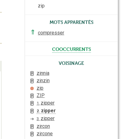
zip
Mots apparentés
⇑
compresser
cooccurrents
Voisinage
zinnia
zinzin
zip
ZIP
zipper
1.
zipper
2.
zipper
3.
zircon
zircone