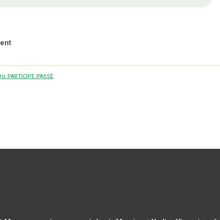
ent
u participe passé
.