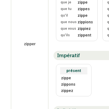
zippe
que je
q
zippes
que tu
q
zippe
qu'
il
q
zippions
que nous
zippiez
que vous
q
zippent
qu'
ils
q
zipper
Impératif
présent
zippe
zippons
zippez