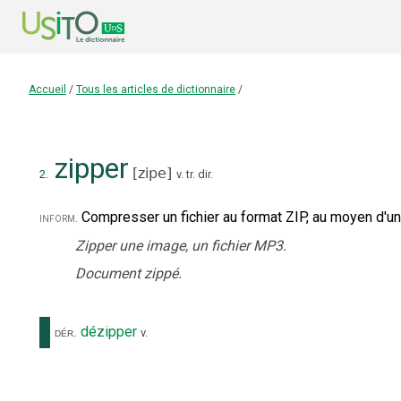
Accueil
/
Tous les articles de dictionnaire
/
zipper
[
zipe
]
2.
v. tr. dir.
Compresser un fichier au format ZIP, au moyen d'un 
inform.
Zipper une image, un fichier MP3.
Document zippé.
dézipper
dér.
v.