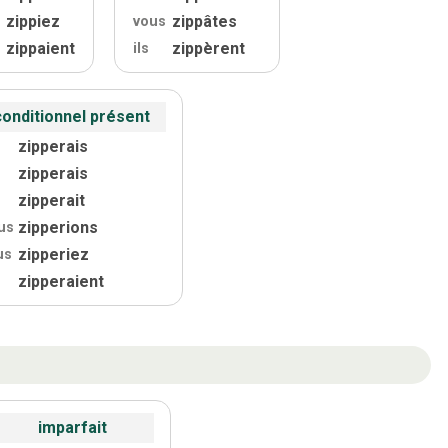
zippiez
zippâtes
vous
zippaient
zippèrent
ils
conditionnel présent
zipperais
zipperais
zipperait
zipperions
us
zipperiez
us
zipperaient
imparfait