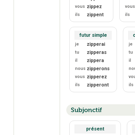
zippez
vous
vous
zippent
ils
ils
futur simple
zipperai
je
je
zipperas
tu
tu
zippera
il
il
zipperons
nous
no
zipperez
vous
vo
zipperont
ils
ils
Subjonctif
présent