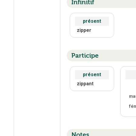
Infinitif
présent
zipper
Participe
présent
zippant
ma
fé
Notes