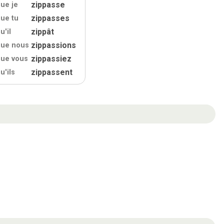
zippasse
ue je
zippasses
ue tu
zippât
u'
il
zippassions
que nous
zippassiez
ue vous
zippassent
u'
ils