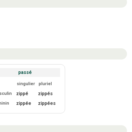
passé
singulier
pluriel
zippé
zippés
sculin
zippée
zippées
minin