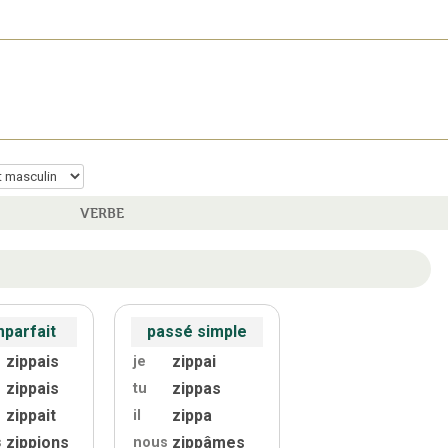
VERBE
mparfait
passé simple
zippais
zippai
je
zippais
zippas
tu
zippait
zippa
il
zippions
zippâmes
s
nous