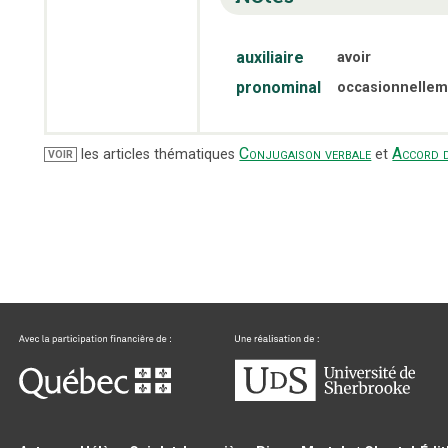
auxiliaire
avoir
pronominal
occasionnellem
Conjugaison verbale
Accord d
les articles thématiques
et
VOIR