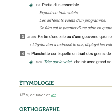
◈
Partie d’un ensemble.
fig.
Exposé en trois volets.
Les différents volets d’un programme.
Ce film est le premier d’une série en quatr
Partie d’une aile ou d’une gouverne qu’on 
3
aéron.
«
L'hydravion a redressé le nez, déployé les vol
Planchette sur laquelle on triait des grains, d
4
vx
◈
Trier sur le volet
:
choisir avec grand so
mod.
ÉTYMOLOGIE
e
13
s.
;
de
voler
et
-et
.
ORTHOGRAPHE