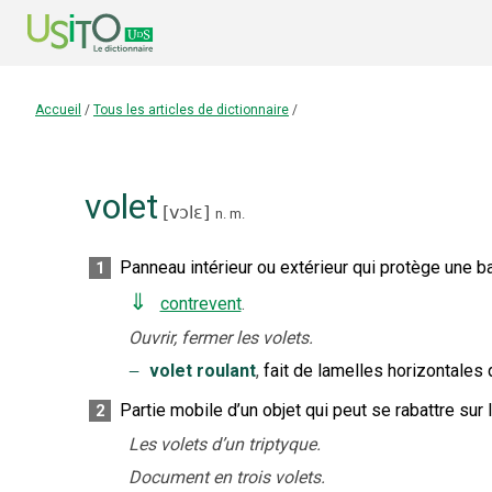
Accueil
/
Tous les articles de dictionnaire
/
volet
[
vɔlɛ
]
n.
m.
Panneau intérieur ou extérieur qui protège une 
1
⇓
contrevent
.
Ouvrir, fermer les volets.
‒
volet roulant
,
fait de lamelles horizontales 
Partie mobile d’un objet qui peut se rabattre sur la
2
Les volets d’un triptyque.
Document en trois volets.