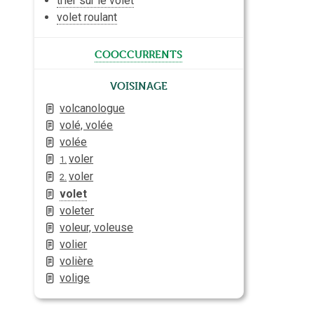
trier sur le volet
volet roulant
cooccurrents
Voisinage
volcanologue
volé, volée
volée
voler
1.
voler
2.
volet
voleter
voleur, voleuse
volier
volière
volige