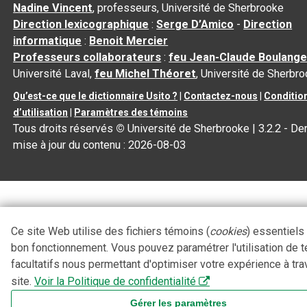
Nadine Vincent
, professeurs, Université de Sherbrooke
Direction lexicographique
:
Serge D’Amico
-
Direction
informatique
:
Benoit Mercier
Professeurs collaborateurs
:
feu Jean-Claude Boulange
Université Laval,
feu Michel Théoret
, Université de Sherbr
Qu’est-ce que le dictionnaire Usito ?
|
Contactez-nous
|
Conditio
d’utilisation
|
Paramètres des témoins
Tous droits réservés
©
Université de Sherbrooke |
3.2.2
- Der
mise à jour du contenu :
2026-08-03
Ce site Web utilise des fichiers témoins (
cookies
) essentiels
bon fonctionnement. Vous pouvez paramétrer l'utilisation de 
facultatifs nous permettant d'optimiser votre expérience à tra
site.
Voir la Politique de confidentialité
Gérer les paramètres