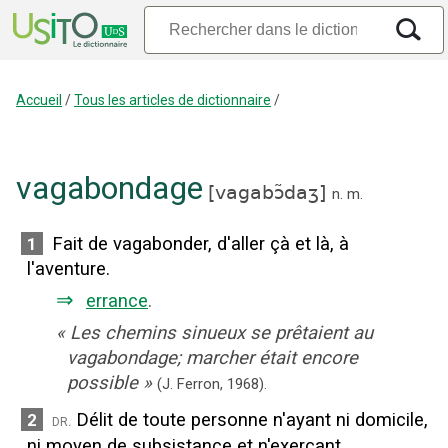
Accueil
/
Tous les articles de dictionnaire
/
vagabondage
[
vagabɔ̃daʒ
]
n.
m.
Fait de vagabonder, d'aller çà et là, à
1
l'aventure.
⇒
errance
.
«
Les chemins sinueux se prêtaient au
vagabondage; marcher était encore
possible
»
(J. Ferron,
1968).
Délit de toute personne n'ayant ni domicile,
2
dr.
ni moyen de subsistance et n'exerçant