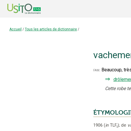
Accueil
/
Tous les articles de dictionnaire
/
vacheme
Beaucoup, très
fam.
⇒
drôleme
Cette robe t
ÉTYMOLOGI
1906
(
in
TLF
);
de
v
i