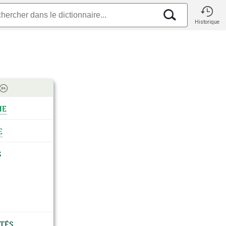
Historique
he
e
s
tés