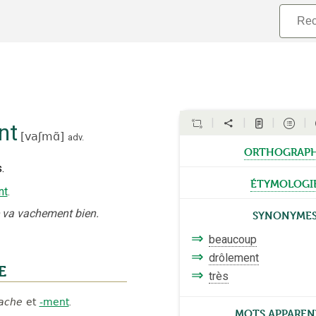
nt
[
vaʃmɑ̃
]
adv.
orthograp
.
étymologi
nt
.
Synonyme
e va vachement bien.
⇒
beaucoup
⇒
drôlement
E
⇒
très
ache
et
-ment
.
Mots apparen