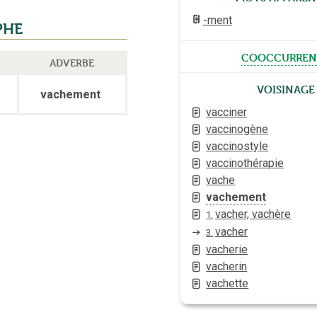
-ment
PHE
cooccurren
ADVERBE
Voisinage
vachement
vacciner
vaccinogène
vaccinostyle
vaccinothérapie
vache
vachement
vacher, vachère
1.
vacher
3.
vacherie
vacherin
vachette