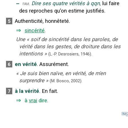
‒
Dire ses quatre vérités à qqn
,
lui faire
fam.
des reproches qu'on estime justifiés.
Authenticité, honnêteté.
5
⇒
sincérité
.
Une
«
soif de sincérité dans les paroles, de
vérité dans les gestes, de droiture dans les
intentions
»
(L.-P. Desrosiers,
1946).
en vérité
.
Assurément.
6
«
Je suis bien naïve, en vérité, de m'en
surprendre
»
(M. Bosco,
2002).
à la vérité
.
En fait.
7
⇒
à
vrai
dire
.