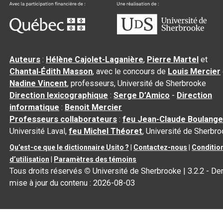
Auteurs
:
Hélène Cajolet-Laganière
,
Pierre Martel
et
Chantal‑Édith Masson
, avec le concours de
Louis Mercier
Nadine Vincent
, professeurs, Université de Sherbrooke
Direction lexicographique
:
Serge D’Amico
-
Direction
informatique
:
Benoit Mercier
Professeurs collaborateurs
:
feu Jean-Claude Boulange
Université Laval,
feu Michel Théoret
, Université de Sherbr
Qu’est-ce que le dictionnaire Usito ?
|
Contactez-nous
|
Conditio
d’utilisation
|
Paramètres des témoins
Tous droits réservés
©
Université de Sherbrooke |
3.2.2
- Der
mise à jour du contenu :
2026-08-03