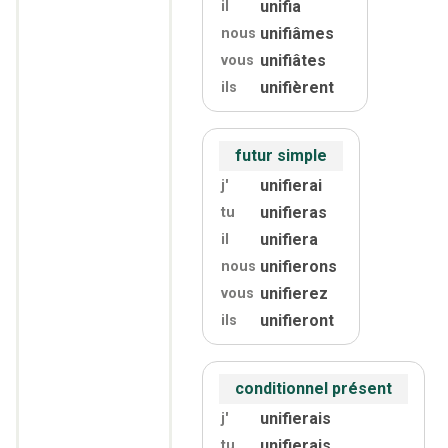
unifia
il
unifiâmes
nous
unifiâtes
vous
unifièrent
ils
futur simple
unifierai
j'
unifieras
tu
unifiera
il
unifierons
nous
unifierez
vous
unifieront
ils
conditionnel présent
unifierais
j'
unifierais
tu