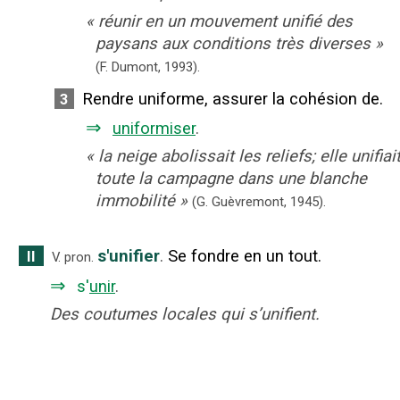
«
réunir en un mouvement unifié des
paysans aux conditions très diverses
»
(F. Dumont,
1993).
Rendre uniforme, assurer la cohésion de.
3
⇒
uniformiser
.
«
la neige abolissait les reliefs; elle unifiai
toute la campagne dans une blanche
immobilité
»
(G. Guèvremont,
1945).
s'unifier
.
Se fondre en un tout.
II
V. pron.
⇒
s'
unir
.
Des coutumes locales qui s’unifient.