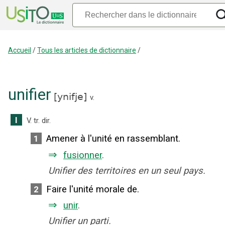
Accueil
/
Tous les articles de dictionnaire
/
unifier
[
ynifje
]
v.
I
V. tr. dir.
Amener à l'unité en rassemblant.
1
⇒
fusionner
.
Unifier des territoires en un seul pays.
Faire l'unité morale de.
2
⇒
unir
.
Unifier un parti.