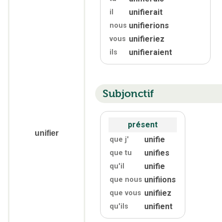
unifierait
il
unifierions
nous
unifieriez
vous
unifieraient
ils
Subjonctif
présent
unifier
unifie
que j'
unifies
que tu
unifie
qu'
il
unifiions
que nous
unifiiez
que vous
unifient
qu'
ils