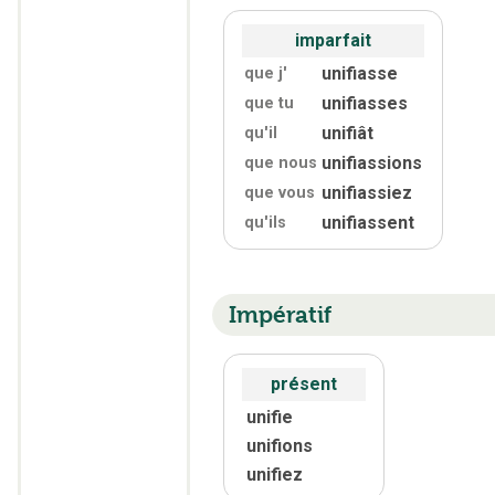
imparfait
unifiasse
que j'
unifiasses
que tu
unifiât
qu'
il
unifiassions
que nous
unifiassiez
que vous
unifiassent
qu'
ils
Impératif
présent
unifie
unifions
unifiez