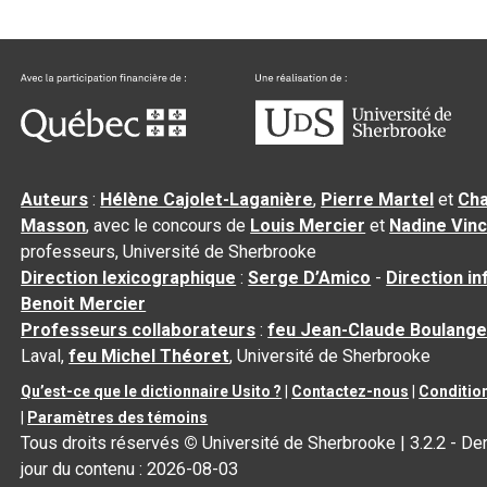
Auteurs
:
Hélène Cajolet-Laganière
,
Pierre Martel
et
Cha
Masson
, avec le concours de
Louis Mercier
et
Nadine Vin
professeurs, Université de Sherbrooke
Direction lexicographique
:
Serge D’Amico
-
Direction i
Benoit Mercier
Professeurs collaborateurs
:
feu Jean-Claude Boulange
Laval,
feu Michel Théoret
, Université de Sherbrooke
Qu’est-ce que le dictionnaire Usito ?
|
Contactez-nous
|
Condition
|
Paramètres des témoins
Tous droits réservés
©
Université de Sherbrooke |
3.2.2
- Der
jour du contenu :
2026-08-03