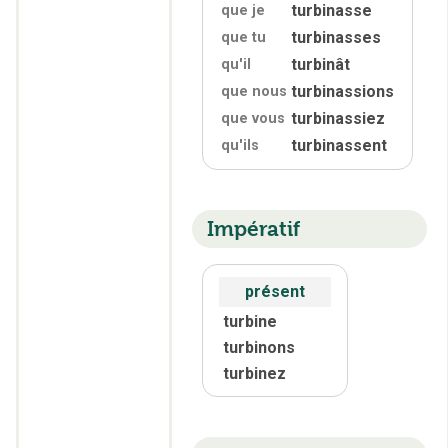
turbinasse
que je
turbinasses
que tu
turbinât
qu'
il
turbinassions
que nous
turbinassiez
que vous
turbinassent
qu'
ils
Impératif
présent
turbine
turbinons
turbinez