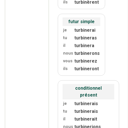
turbinèrent
ils
futur simple
turbinerai
je
turbineras
tu
turbinera
il
turbinerons
nous
turbinerez
vous
turbineront
ils
conditionnel
présent
turbinerais
je
turbinerais
tu
turbinerait
il
turbinerions
nous