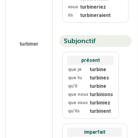
turbineriez
vous
turbineraient
ils
Subjonctif
turbiner
présent
turbine
que je
turbines
que tu
turbine
qu'
il
turbinions
que nous
turbiniez
que vous
turbinent
qu'
ils
imparfait