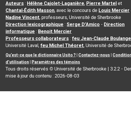
Auteurs
:
Hélène Cajolet-Laganière
,
Pierre Martel
et
Chantal‑Édith Masson
, avec le concours de
Louis Mercier
Nadine Vincent
, professeurs, Université de Sherbrooke
Direction lexicographique
:
Serge D’Amico
-
Direction
informatique
:
Benoit Mercier
Professeurs collaborateurs
:
feu Jean-Claude Boulange
Université Laval,
feu Michel Théoret
, Université de Sherbr
Qu’est-ce que le dictionnaire Usito ?
|
Contactez-nous
|
Conditio
d’utilisation
|
Paramètres des témoins
Tous droits réservés
©
Université de Sherbrooke |
3.2.2
- Der
mise à jour du contenu :
2026-08-03