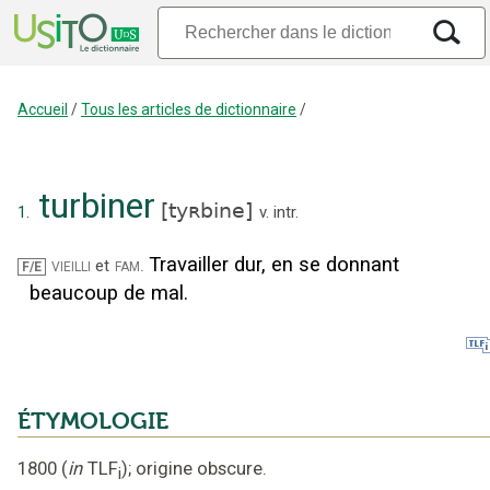
Accueil
/
Tous les articles de dictionnaire
/
turbiner
[
tyʀbine
]
1.
v. intr.
Travailler dur, en se donnant
vieilli
fam.
et
F/E
beaucoup de mal.
ÉTYMOLOGIE
1800
(
in
TLF
);
origine obscure
.
i