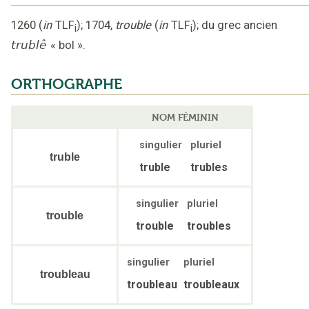
1260
(
in
TLF
);
1704
,
trouble
(
in
TLF
);
du grec ancien
i
i
trublê
«
bol
».
ORTHOGRAPHE
NOM FÉMININ
singulier
pluriel
truble
truble
trubles
singulier
pluriel
trouble
trouble
troubles
singulier
pluriel
troubleau
troubleau
troubleaux