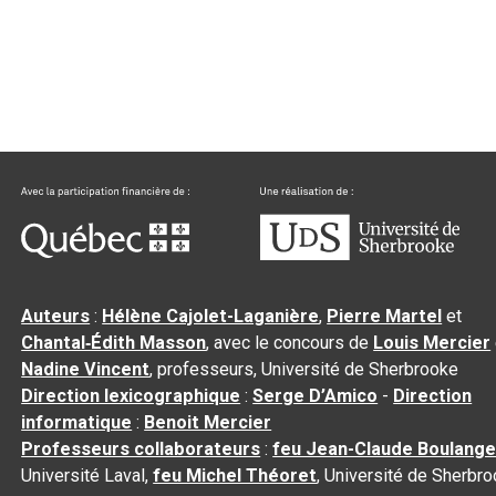
Auteurs
:
Hélène Cajolet-Laganière
,
Pierre Martel
et
Chantal‑Édith Masson
, avec le concours de
Louis Mercier
Nadine Vincent
, professeurs, Université de Sherbrooke
Direction lexicographique
:
Serge D’Amico
-
Direction
informatique
:
Benoit Mercier
Professeurs collaborateurs
:
feu Jean-Claude Boulange
Université Laval,
feu Michel Théoret
, Université de Sherbr