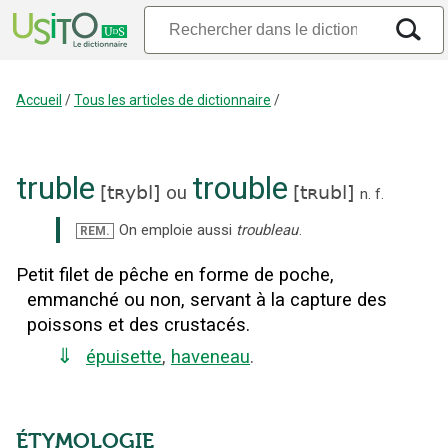
Accueil
/
Tous les articles de dictionnaire
/
truble
trouble
[
tʀybl
]
ou
[
tʀubl
]
n.
f.
On emploie aussi
troubleau
.
REM.
Petit filet de pêche en forme de poche,
emmanché ou non, servant à la capture des
poissons et des crustacés.
⇓
épuisette
,
haveneau
.
ÉTYMOLOGIE