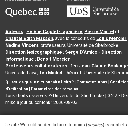
Auteurs
:
Hélène Cajolet-Laganière
,
Pierre Martel
et
Chantal‑Édith Masson
, avec le concours de
Louis Mercier
Nadine Vincent
, professeurs, Université de Sherbrooke
Direction lexicographique
:
Serge D’Amico
-
Direction
informatique
:
Benoit Mercier
Professeurs collaborateurs
:
feu Jean-Claude Boulange
Université Laval,
feu Michel Théoret
, Université de Sherbr
Qu’est-ce que le dictionnaire Usito ?
|
Contactez-nous
|
Conditio
d’utilisation
|
Paramètres des témoins
Tous droits réservés
©
Université de Sherbrooke |
3.2.2
- Der
mise à jour du contenu :
2026-08-03
Ce site Web utilise des fichiers témoins (
cookies
) essentiels