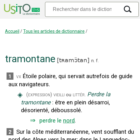
Accueil
/
Tous les articles de dictionnaire
/
tramontane
[
tʀamɔ̃tan
]
n.
f.
Étoile polaire, qui servait autrefois de guide
1
vx
aux navigateurs.
◈
Perdre la
(expression)
vieilli
littér.
ou
tramontane
:
être en plein désarroi,
désorienté, déboussolé.
⇒
perdre le
nord
.
Sur la côte méditerranéenne, vent soufflant du
2
nord des Alpes vers la mer
;
dans le Languedoc-