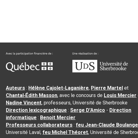
Auteurs
:
Hélène Cajolet-Laganière
,
Pierre Martel
et
Chantal‑Édith Masson
, avec le concours de
Louis Mercier
Nadine Vincent
, professeurs, Université de Sherbrooke
Direction lexicographique
:
Serge D’Amico
-
Direction
informatique
:
Benoit Mercier
Professeurs collaborateurs
:
feu Jean-Claude Boulange
Université Laval,
feu Michel Théoret
, Université de Sherbr