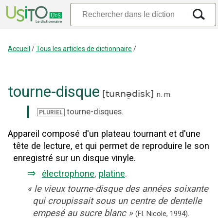
Accueil
/
Tous les articles de dictionnaire
/
tourne-disque
[
tuʀnə̠disk
]
n.
m.
tourne-disques
.
PLURIEL
Appareil composé d'un plateau tournant et d'une
tête de lecture, et qui permet de reproduire le son
enregistré sur un disque vinyle.
⇒
électrophone
,
platine
.
«
le vieux tourne-disque des années soixante
qui croupissait sous un centre de dentelle
empesé au sucre blanc
»
(Fl. Nicole,
1994).