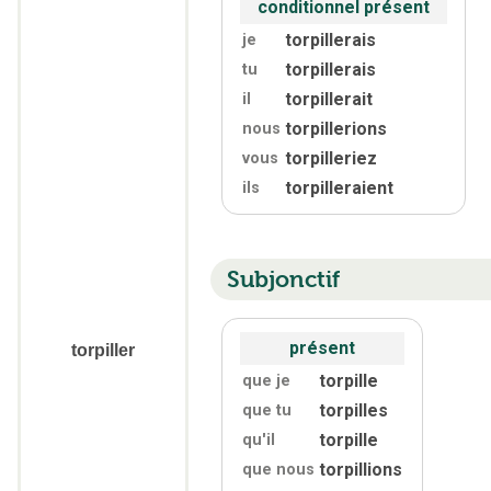
conditionnel présent
torpillerais
je
torpillerais
tu
torpillerait
il
torpillerions
nous
torpilleriez
vous
torpilleraient
ils
Subjonctif
présent
torpiller
torpille
que je
torpilles
que tu
torpille
qu'
il
torpillions
que nous