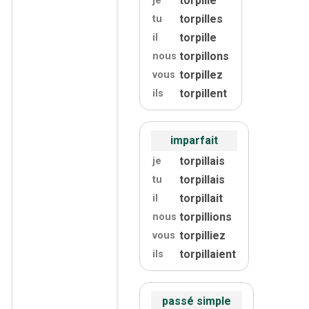
torpille
je
torpilles
tu
torpille
il
torpillons
nous
torpillez
vous
torpillent
ils
imparfait
torpillais
je
torpillais
tu
torpillait
il
torpillions
nous
torpilliez
vous
torpillaient
ils
passé simple