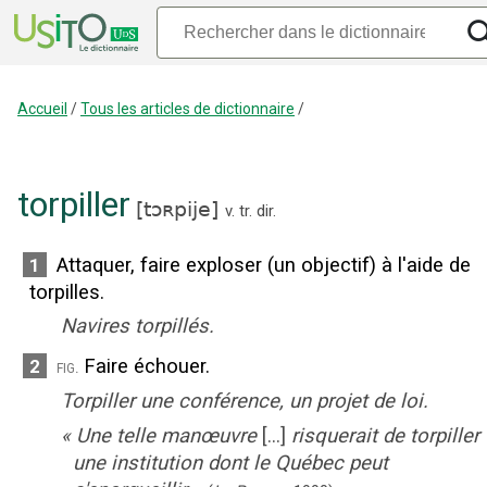
Accueil
/
Tous les articles de dictionnaire
/
torpiller
[
tɔʀpije
]
v. tr. dir.
Attaquer, faire exploser (un objectif) à l'aide de
1
torpilles.
Navires torpillés.
Faire échouer.
2
fig.
Torpiller une conférence, un projet de loi.
«
Une telle manœuvre
[...]
risquerait de torpiller
une institution dont le Québec peut