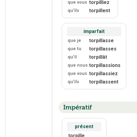
torpilliez
que vous
torpillent
qu'
ils
imparfait
torpillasse
que je
torpillasses
que tu
torpillât
qu'
il
torpillassions
que nous
torpillassiez
que vous
torpillassent
qu'
ils
Impératif
présent
torpille