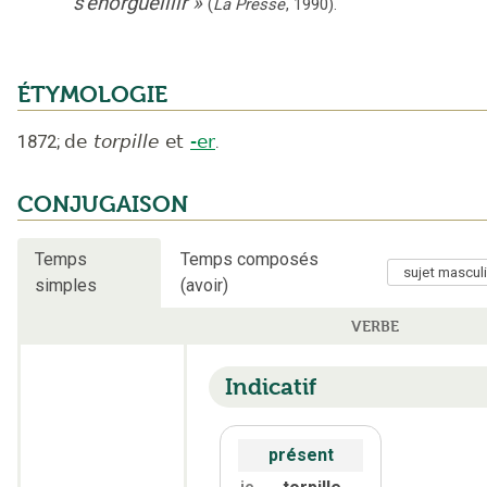
s'enorgueillir
»
(
La Presse
,
1990
).
ÉTYMOLOGIE
1872
;
de
torpille
et
-er
.
CONJUGAISON
Temps
Temps composés
simples
(avoir)
VERBE
Indicatif
présent