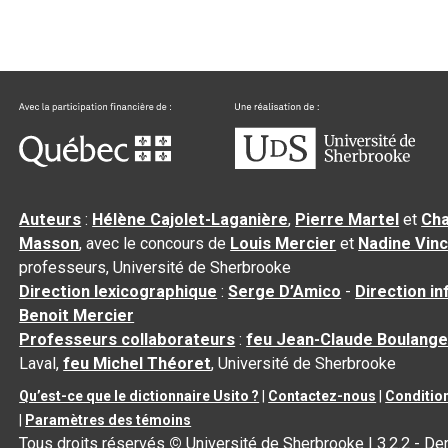
Auteurs
:
Hélène Cajolet-Laganière
,
Pierre Martel
et
Cha
Masson
, avec le concours de
Louis Mercier
et
Nadine Vin
professeurs, Université de Sherbrooke
Direction lexicographique
:
Serge D’Amico
-
Direction i
Benoit Mercier
Professeurs collaborateurs
:
feu Jean-Claude Boulange
Laval,
feu Michel Théoret
, Université de Sherbrooke
Qu’est-ce que le dictionnaire Usito ?
|
Contactez-nous
|
Condition
|
Paramètres des témoins
Tous droits réservés
©
Université de Sherbrooke |
3.2.2
- Der