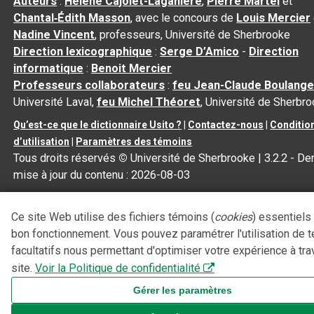
Auteurs
:
Hélène Cajolet-Laganière
,
Pierre Martel
et
Chantal‑Édith Masson
, avec le concours de
Louis Mercier
Nadine Vincent
, professeurs, Université de Sherbrooke
Direction lexicographique
:
Serge D’Amico
-
Direction
informatique
:
Benoit Mercier
Professeurs collaborateurs
:
feu Jean-Claude Boulange
Université Laval,
feu Michel Théoret
, Université de Sherbr
Qu’est-ce que le dictionnaire Usito ?
|
Contactez-nous
|
Conditio
d’utilisation
|
Paramètres des témoins
Tous droits réservés
©
Université de Sherbrooke |
3.2.2
- Der
mise à jour du contenu :
2026-08-03
Ce site Web utilise des fichiers témoins (
cookies
) essentiels
bon fonctionnement. Vous pouvez paramétrer l'utilisation de 
facultatifs nous permettant d'optimiser votre expérience à tra
site.
Voir la Politique de confidentialité
Gérer les paramètres