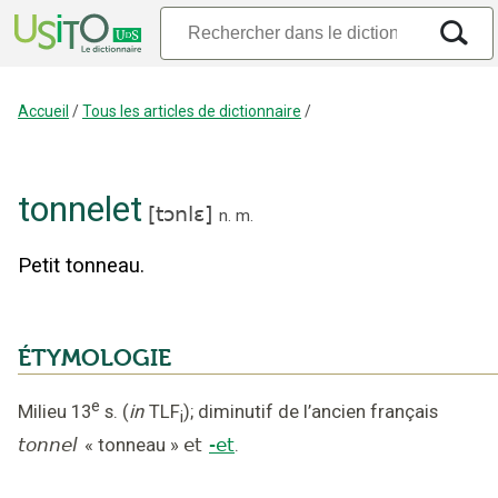
Accueil
/
Tous les articles de dictionnaire
/
tonnelet
[
tɔnlɛ
]
n.
m.
Petit tonneau.
ÉTYMOLOGIE
e
Milieu 13
s.
(
in
TLF
);
diminutif de l’ancien français
i
tonnel
«
tonneau
»
et
-et
.