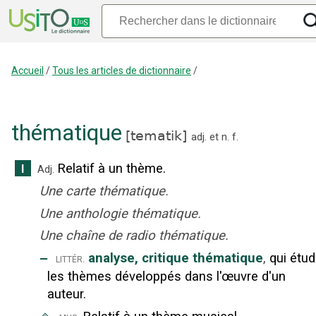
Accueil
/
Tous les articles de dictionnaire
/
thématique
[
tematik
]
adj.
et
n.
f.
Relatif à un thème.
I
Adj.
Une carte thématique.
Une anthologie thématique.
Une chaîne de radio thématique.
‒
analyse, critique thématique
,
qui étud
littér.
les thèmes développés dans l'œuvre d'un
auteur.