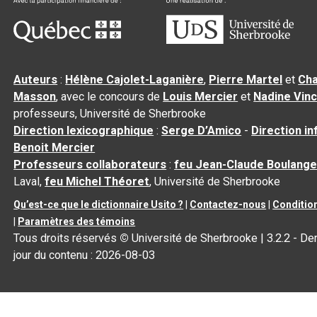
Auteurs
:
Hélène Cajolet-Laganière
,
Pierre Martel
et
Cha
Masson
, avec le concours de
Louis Mercier
et
Nadine Vin
professeurs, Université de Sherbrooke
Direction lexicographique
:
Serge D’Amico
-
Direction i
Benoit Mercier
Professeurs collaborateurs
:
feu Jean-Claude Boulange
Laval,
feu Michel Théoret
, Université de Sherbrooke
Qu’est-ce que le dictionnaire Usito ?
|
Contactez-nous
|
Condition
|
Paramètres des témoins
Tous droits réservés
©
Université de Sherbrooke |
3.2.2
- Der
jour du contenu :
2026-08-03