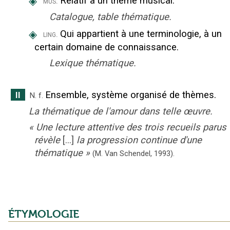
◈
Relatif à un thème musical.
mus.
Catalogue, table thématique.
◈
Qui appartient à une terminologie, à un
ling.
certain domaine de connaissance.
Lexique thématique.
Ensemble, système organisé de thèmes.
II
N.
f.
La thématique de l'amour dans telle œuvre.
«
Une lecture attentive des trois recueils parus
révèle
[...]
la progression continue d'une
thématique
»
(M. Van Schendel,
1993).
ÉTYMOLOGIE