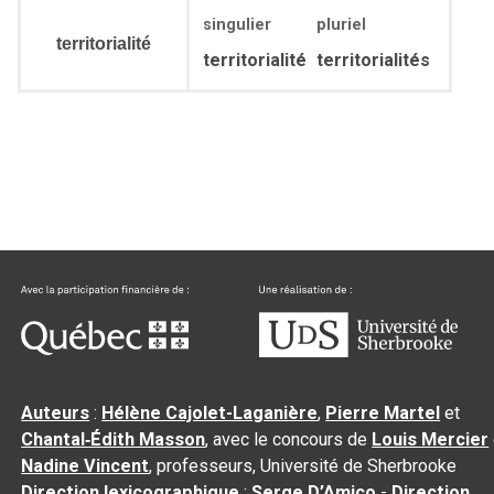
singulier
pluriel
territorialité
territorialité
territorialités
Auteurs
:
Hélène Cajolet-Laganière
,
Pierre Martel
et
Chantal‑Édith Masson
, avec le concours de
Louis Mercier
Nadine Vincent
, professeurs, Université de Sherbrooke
Direction lexicographique
:
Serge D’Amico
-
Direction