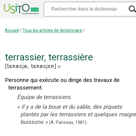
Accueil
/
Tous les articles de dictionnaire
/
terrassier
,
terrassière
[
tɛʀasje,
tɛʀasjɛʀ
]
n.
Personne qui exécute ou dirige des travaux de
terrassement.
Équipe de terrassiers.
«
Il y a de la boue et du sable, des piquets
plantés par les terrassiers et quelques maigr
buissons
»
(A. Parizeau,
1981).