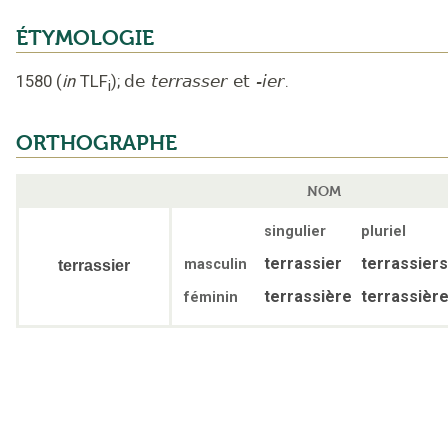
ÉTYMOLOGIE
1580
(
in
TLF
);
de
terrasser
et
-ier
.
i
ORTHOGRAPHE
NOM
singulier
pluriel
terrassier
terrassiers
masculin
terrassier
terrassière
terrassièr
féminin