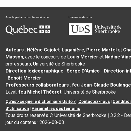
Auteurs
:
Hélène Cajolet-Laganière
,
Pierre Martel
et
Cha
Masson
, avec le concours de
Louis Mercier
et
Nadine Vin
professeurs, Université de Sherbrooke
Direction lexicographique
:
Serge D’Amico
-
Direction i
:
Benoit Mercier
Professeurs collaborateurs
:
feu Jean-Claude Boulange
Laval,
feu Michel Théoret
, Université de Sherbrooke
Qu’est-ce que le dictionnaire Usito ?
|
Contactez-nous
|
Conditio
d’utilisation
|
Paramètres des témoins
Tous droits réservés
©
Université de Sherbrooke |
3.2.2
- Der
jour du contenu :
2026-08-03