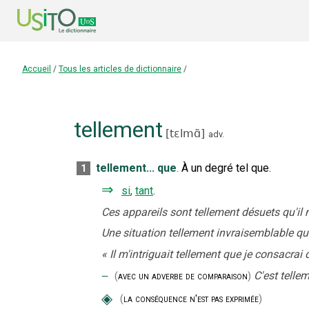
Accueil
/
Tous les articles de dictionnaire
/
tellement
[
tɛlmɑ̃
]
adv.
tellement... que
.
À un degré tel que.
1
⇒
si
,
tant
.
Ces appareils sont tellement désuets qu'il n
Une situation tellement invraisemblable qu'il 
«
Il m'intriguait tellement que je consacrai
‒
C'est telle
(
avec un adverbe de comparaison
)
◈
(
la conséquence n'est pas exprimée
)