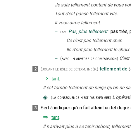
Je suis tellement content de vous voi
Tout s'est passé tellement vite.
Il vous aime tellement.
‒
Pas, plus tellement
:
pas très,
fam.
Ce n'est pas tellement cher.
Ils n'ont plus tellement le choix.
‒
C'est
(
avec un adverbe de comparaison
)
tellement de
2
(jouant le rôle de déterm. indéf.)
(
⇒
tant
.
Il est tombé tellement de neige qu'on ne sai
◈
L'opérat
(
la conséquence n'est pas exprimée
)
Sert à indiquer qu'un fait atteint un tel degré
3
⇒
tant
.
Il n'arrivait plus à se tenir debout, tellement