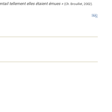
entail tellement elles étaient émues
»
(Ch. Brouillet,
2002).