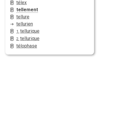
télex
tellement
tellure
tellurien
tellurique
1.
tellurique
2.
télophase