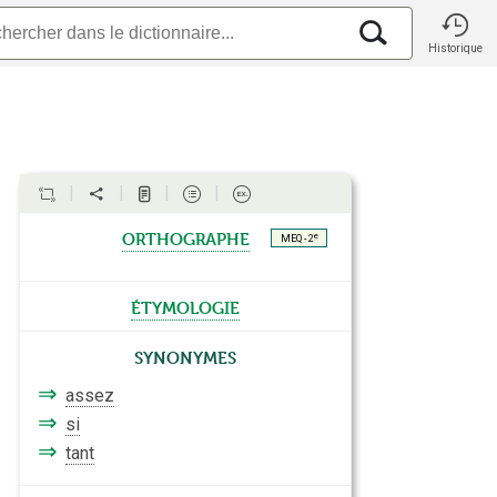
Historique
orthographe
e
MEQ - 2
étymologie
Synonymes
⇒
assez
⇒
si
⇒
tant