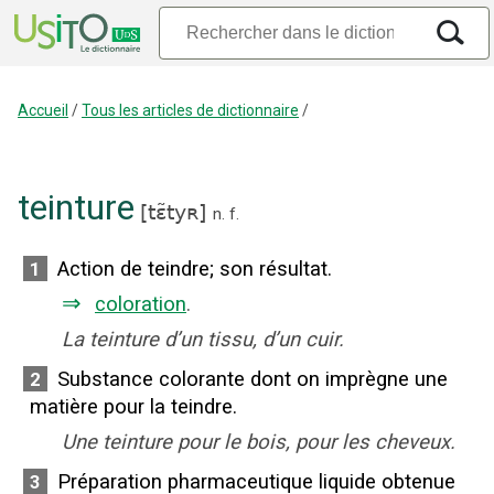
Accueil
/
Tous les articles de dictionnaire
/
teinture
[
tɛ̃tyʀ
]
n.
f.
Action de teindre
;
son résultat.
1
⇒
coloration
.
La teinture d’un tissu, d’un cuir.
Substance colorante dont on imprègne une
2
matière pour la teindre.
Une teinture pour le bois, pour les cheveux.
Préparation pharmaceutique liquide obtenue
3