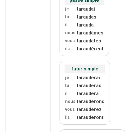
passé simple
taraudai
je
taraudas
tu
tarauda
il
taraudâmes
nous
taraudâtes
vous
taraudèrent
ils
futur simple
tarauderai
je
tarauderas
tu
taraudera
il
tarauderons
nous
tarauderez
vous
tarauderont
ils