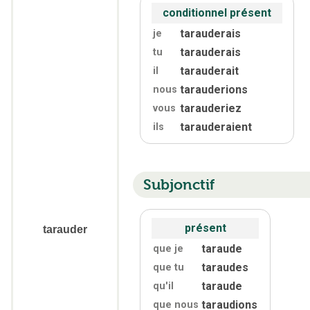
conditionnel présent
tarauderais
je
tarauderais
tu
tarauderait
il
tarauderions
nous
tarauderiez
vous
tarauderaient
ils
Subjonctif
présent
tarauder
taraude
que je
taraudes
que tu
taraude
qu'
il
taraudions
que nous