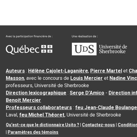
Auteurs
:
Hélène Cajolet-Laganière
,
Pierre Martel
et
Cha
Masson
, avec le concours de
Louis Mercier
et
Nadine Vin
professeurs, Université de Sherbrooke
Direction lexicographique
:
Serge D’Amico
-
Direction i
Benoit Mercier
Professeurs collaborateurs
:
feu Jean-Claude Boulange
Laval,
feu Michel Théoret
, Université de Sherbrooke
Qu’est-ce que le dictionnaire Usito ?
|
Contactez-nous
|
Condition
|
Paramètres des témoins