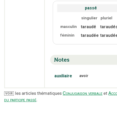
passé
singulier
pluriel
taraudé
taraudé
masculin
taraudée
taraudé
féminin
Notes
auxiliaire
avoir
Conjugaison verbale
Acc
les articles thématiques
et
VOIR
du participe passé
.