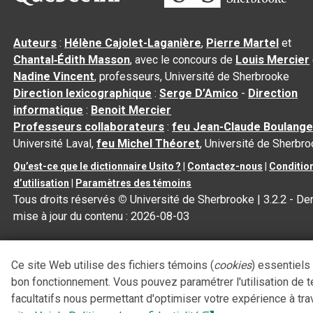
Auteurs
:
Hélène Cajolet-Laganière
,
Pierre Martel
et
Chantal‑Édith Masson
, avec le concours de
Louis Mercier
Nadine Vincent
, professeurs, Université de Sherbrooke
Direction lexicographique
:
Serge D’Amico
-
Direction
informatique
:
Benoit Mercier
Professeurs collaborateurs
:
feu Jean-Claude Boulange
Université Laval,
feu Michel Théoret
, Université de Sherbr
Qu’est-ce que le dictionnaire Usito ?
|
Contactez-nous
|
Conditio
d’utilisation
|
Paramètres des témoins
Tous droits réservés
©
Université de Sherbrooke |
3.2.2
- Der
mise à jour du contenu :
2026-08-03
Ce site Web utilise des fichiers témoins (
cookies
) essentiels
bon fonctionnement. Vous pouvez paramétrer l'utilisation de 
facultatifs nous permettant d'optimiser votre expérience à tra