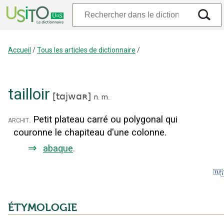
Accueil
/
Tous les articles de dictionnaire
/
tailloir
[
tɑjwɑʀ
]
n.
m.
Petit plateau carré ou polygonal qui
archit.
couronne le chapiteau d'une colonne.
⇒
abaque
.
ÉTYMOLOGIE