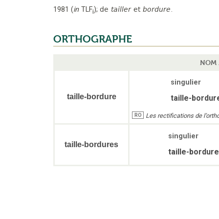
1981
(
in
TLF
);
de
tailler
et
bordure
.
i
ORTHOGRAPHE
NOM 
singulier
taille-bordure
taille-bordur
Les rectifications de l’or
RO
singulier
taille-bordures
taille-bordur