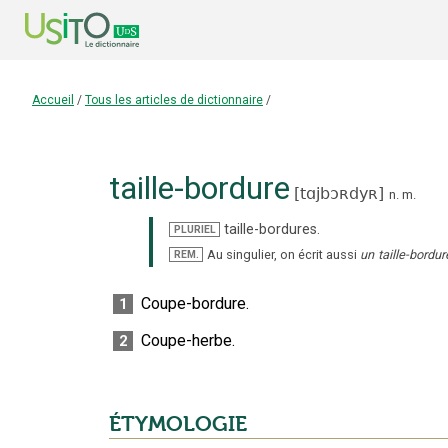
Accueil
/
Tous les articles de dictionnaire
/
taille-bordure
[
tɑjbɔʀdyʀ
]
n.
m.
taille-bordures
.
PLURIEL
Au singulier, on écrit aussi
un
taille-bordur
REM.
Coupe-bordure.
1
Coupe-herbe.
2
ÉTYMOLOGIE