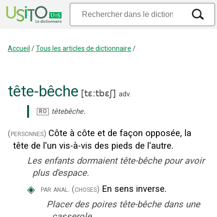
Accueil
/
Tous les articles de dictionnaire
/
tête-bêche
[
tɛ:tbɛʃ
]
adv.
.
têtebêche
RO
Côte à côte et de façon opposée, la
(personnes)
tête de l'un vis-à-vis des pieds de l'autre.
Les enfants dormaient tête-bêche pour avoir
plus d'espace.
◈
En sens inverse.
par anal.
(choses)
Placer des poires tête-bêche dans une
casserole.