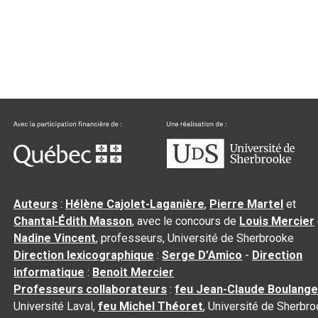
Auteurs
:
Hélène Cajolet-Laganière
,
Pierre Martel
et
Chantal‑Édith Masson
, avec le concours de
Louis Mercier
Nadine Vincent
, professeurs, Université de Sherbrooke
Direction lexicographique
:
Serge D’Amico
-
Direction
informatique
:
Benoit Mercier
Professeurs collaborateurs
:
feu Jean-Claude Boulange
Université Laval,
feu Michel Théoret
, Université de Sherbr