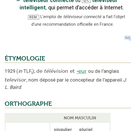
‒
téléviseur connecté
téléviseur
ou
Q/C
intelligent
,
qui permet d’accéder à Internet.
L'emploi de
téléviseur connecté
a fait l'objet
REM.
d'une recommandation officielle en France.
ÉTYMOLOGIE
1929
(
in
TLF
);
de
télévision
et
-eur
ou
de l'anglais
i
televisor
,
nom déposé par le concepteur de l'appareil
J.
L. Baird
.
ORTHOGRAPHE
NOM MASCULIN
singulier
pluriel