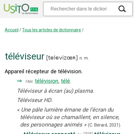
Accueil
/
Tous les articles de dictionnaire
/
téléviseur
[
televizœʀ
]
n.
m.
Appareil récepteur de télévision.
⇒
télévision
,
télé
.
fam.
Téléviseur à écran (au) plasma.
Téléviseur HD.
«
Une pâle lumière émane de l’écran du
téléviseur où se chamaillent, en silence,
des personnages animés
»
(
C. Bérard
,
2021
).