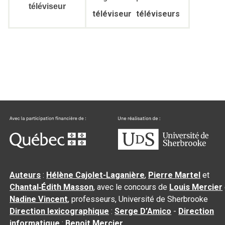
téléviseur
téléviseur
téléviseurs
Auteurs
:
Hélène Cajolet-Laganière
,
Pierre Martel
et
Chantal‑Édith Masson
, avec le concours de
Louis Mercier
Nadine Vincent
, professeurs, Université de Sherbrooke
Direction lexicographique
:
Serge D’Amico
-
Direction
informatique
:
Benoit Mercier