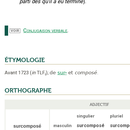
parti dès qu'il a eu terminé
).
Conjugaison verbale
.
VOIR
ÉTYMOLOGIE
Avant 1723
(
in
TLF
);
de
sur-
et
composé
.
i
ORTHOGRAPHE
ADJECTIF
singulier
pluriel
surcomposé
surcomp
masculin
surcomposé