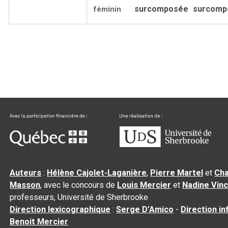
surcomposée
surcomp
féminin
Auteurs
:
Hélène Cajolet-Laganière
,
Pierre Martel
et
Cha
Masson
, avec le concours de
Louis Mercier
et
Nadine Vin
professeurs, Université de Sherbrooke
Direction lexicographique
:
Serge D’Amico
-
Direction i
Benoit Mercier