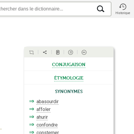
Historique
conjugaison
étymologie
Synonymes
⇒
abasourdir
⇒
affoler
⇒
ahurir
⇒
confondre
⇒
consterner