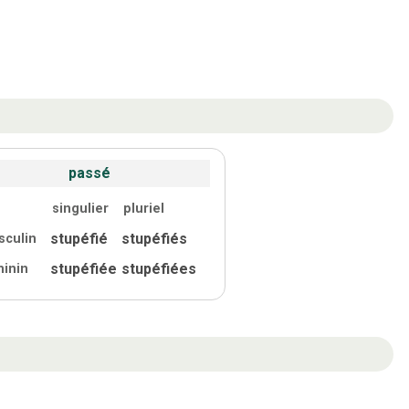
passé
singulier
pluriel
stupéfié
stupéfiés
sculin
stupéfiée
stupéfiées
minin