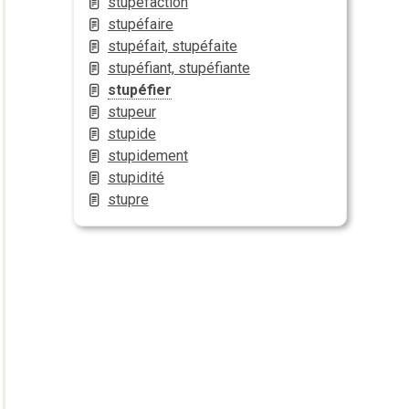
stupéfaction
stupéfaire
stupéfait, stupéfaite
stupéfiant, stupéfiante
stupéfier
stupeur
stupide
stupidement
stupidité
stupre