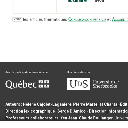
auxiliaire
avoir
Conjugaison verbale
Accord d
les articles thématiques
et
VOIR
Auteurs
:
Hélène Cajolet-Laganière
,
Pierre Martel
et
Chantal‑Édi
Direction lexicographique
:
Serge D’Amico
-
Direction informati
Professeurs collaborateurs
:
feu Jean-Claude Boulanger
, Univers
Qu’est-ce que le dictionnaire Usito ?
|
Contactez-nous
|
Condition