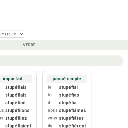
VERBE
imparfait
passé simple
stupéfiais
stupéfiai
je
stupéfiais
stupéfias
tu
stupéfiait
stupéfia
il
stupéfiions
stupéfiâmes
us
nous
stupéfiiez
stupéfiâtes
us
vous
stupéfiaient
stupéfièrent
ils