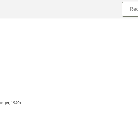
ranger,
1949).