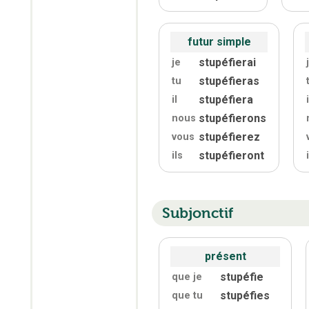
futur simple
stupéfierai
je
stupéfieras
tu
stupéfiera
il
i
stupéfierons
nous
stupéfierez
vous
stupéfieront
ils
Subjonctif
présent
stupéfie
que je
stupéfies
que tu