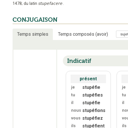
1478
;
du latin
stupefacere
.
CONJUGAISON
Temps simples
Temps composés (avoir)
Indicatif
présent
stupéfie
je
je
stupéfies
tu
tu
stupéfie
il
il
stupéfions
nous
no
stupéfiez
vous
vo
stupéfient
ils
ils