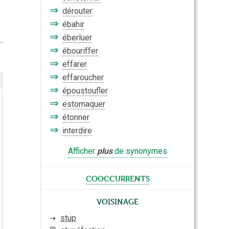
⇒
dérouter
⇒
ébahir
⇒
éberluer
⇒
ébouriffer
⇒
effarer
⇒
effaroucher
⇒
époustoufler
⇒
estomaquer
⇒
étonner
⇒
interdire
Afficher
plus
de synonymes
cooccurrents
Voisinage
stup