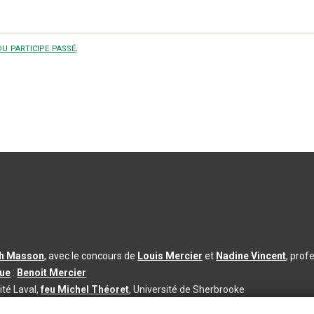
u participe passé
.
th Masson
, avec le concours de
Louis Mercier
et
Nadine Vincent
, prof
que
:
Benoit Mercier
ité Laval,
feu Michel Théoret
, Université de Sherbrooke
s d’utilisation
|
Paramètres des témoins