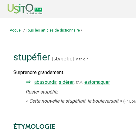
Accueil
/
Tous les articles de dictionnaire
/
stupéfier
[
stypefje
]
v. tr. dir.
Surprendre grandement.
⇒
abasourdir
,
sidérer
;
estomaquer
.
fam.
Rester stupéfié.
«
Cette nouvelle le stupéfiait, le bouleversait
»
(Fr. Lo
ÉTYMOLOGIE