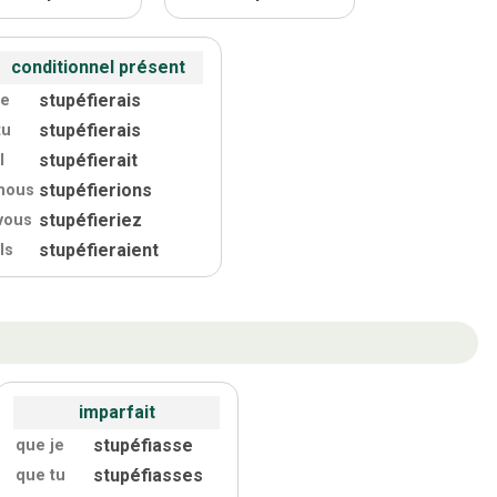
conditionnel présent
stupéfierais
je
stupéfierais
tu
stupéfierait
l
stupéfierions
nous
stupéfieriez
vous
stupéfieraient
ils
imparfait
stupéfiasse
que je
stupéfiasses
que tu