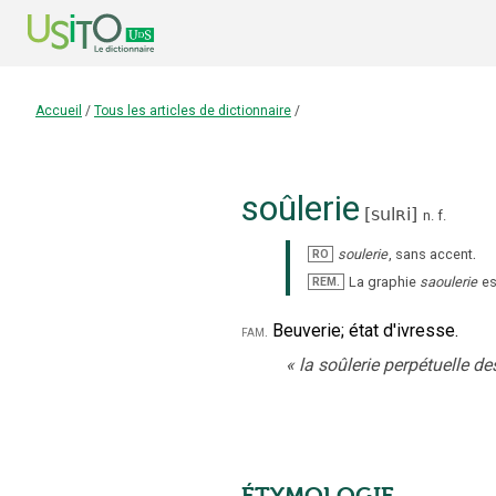
Accueil
/
Tous les articles de dictionnaire
/
soûlerie
[
sulʀi
]
n.
f.
.
soulerie
,
sans accent
RO
La graphie
saoulerie
es
REM.
Beuverie
;
état d'ivresse.
fam.
«
la soûlerie perpétuelle d
ÉTYMOLOGIE