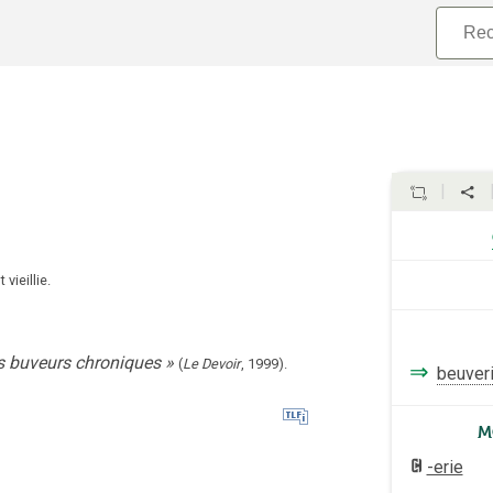
t vieillie.
es buveurs chroniques
»
(
Le Devoir
,
1999
).
⇒
beuver
M
-erie