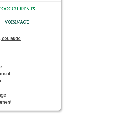
cooccurrents
Voisinage
, soûlaude
e
e
ement
r
age
ement