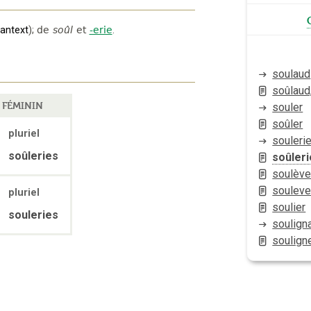
rantext
);
de
soûl
et
-erie
.
soulaud
soûlaud
FÉMININ
souler
soûler
pluriel
souleri
e
soûleries
soûleri
soulèv
souleve
pluriel
soulier
e
souleries
soulign
soulign