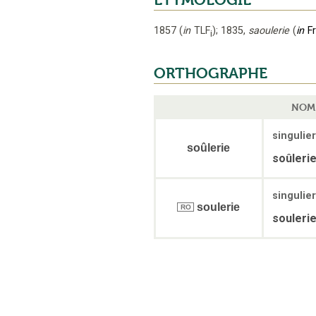
1857
(
in
TLF
);
1835
,
saoulerie
(
in
F
i
ORTHOGRAPHE
NOM 
singulier
soûlerie
soûleri
singulier
soulerie
RO
souleri