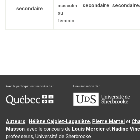
secondaire
secondaire
masculin
secondaire
ou
féminin
Auteurs
:
Hélène Cajolet-Laganière
,
Pierre Martel
et
Cha
Masson
, avec le concours de
Louis Mercier
et
Nadine Vin
professeurs, Université de Sherbrooke