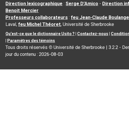
Direction lexicographique
:
Serge D’Amico
-
Direction i
Benoit Mercier
Professeurs collaborateurs
:
feu Jean-Claude Boulange
Laval,
feu Michel Théoret
, Université de Sherbrooke
Qu’est-ce que le dictionnaire Usito ?
|
Contactez-nous
|
Condition
|
Paramètres des témoins
Tous droits réservés
©
Université de Sherbrooke |
3.2.2
- Der
jour du contenu :
2026-08-03