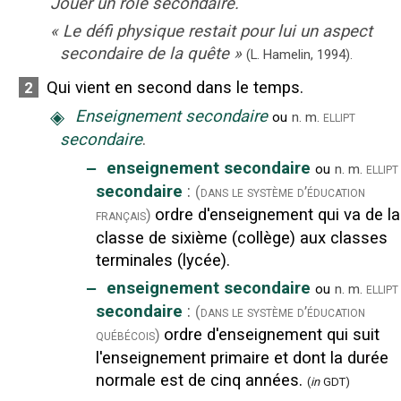
Jouer un rôle secondaire.
«
Le défi physique restait pour lui un aspect
secondaire de la quête
»
(L. Hamelin,
1994).
Qui vient en second dans le temps.
2
◈
Enseignement secondaire
ellipt
ou
n.
m.
secondaire
.
‒
enseignement secondaire
ellipt
ou
n.
m.
secondaire
:
(dans le système d’éducation
ordre d'enseignement qui va de la
français)
classe de sixième (collège) aux classes
terminales (lycée).
‒
enseignement secondaire
ellipt
ou
n.
m.
secondaire
:
(dans le système d’éducation
ordre d'enseignement qui suit
québécois)
l'enseignement primaire et dont la durée
normale est de cinq années.
(
in
GDT)