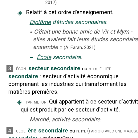
2017
).
◈
Relatif à cet ordre d’enseignement.
Diplôme
d'études secondaires
.
«
C’était une bonne amie de Vir et Mym -
elles avaient fait leurs études secondair
ensemble
»
(
A. Farah
,
2021
).
‒
École
secondaire
.
secteur secondaire
3
écon.
ellipt
ou
n.
m.
secondaire
:
secteur d'activité économique
comprenant les industries qui transforment les
matières premières.
◈
Qui appartient à ce secteur d'activit
par méton.
qui est produit par ce secteur d'activité.
Marché, activité secondaire.
ère secondaire
4
géol.
(parfois avec une majusc
ou
n.
m.