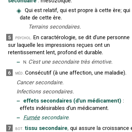
secondaire
:
mésozoïque.
◈
Qui est relatif, qui est propre à cette ère
;
qui
date de cette ère.
Terrains secondaires.
En caractérologie, se dit d’une personne
5
psychol.
sur laquelle les impressions reçues ont un
retentissement lent, profond et durable.
‒
C'est une secondaire très émotive.
N.
Consécutif (à une affection, une maladie).
6
méd.
Cancer secondaire.
Infections secondaires.
‒
effets secondaires (d'un médicament)
:
effets indésirables d’un médicament.
‒
Fumée
secondaire
.
tissu secondaire
,
qui assure la croissance 
7
bot.