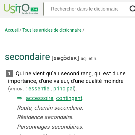
Accueil
/
Tous les articles de dictionnaire
/
secondaire
[
səgɔ̃dɛʀ
]
adj.
et
n.
Qui ne vient qu'au second rang, qui est d'une
1
importance, d'une valeur, d'une qualité moindre
(
:
essentiel
,
principal
).
anton.
⇒
accessoire
,
contingent
.
Route, chemin secondaire.
Résidence secondaire.
Personnages secondaires.