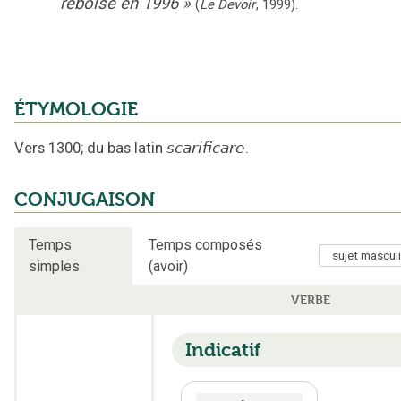
reboisé en 1996
»
(
Le Devoir
,
1999
).
ÉTYMOLOGIE
Vers 1300
;
du bas latin
scarificare
.
CONJUGAISON
Temps
Temps composés
simples
(avoir)
VERBE
Indicatif