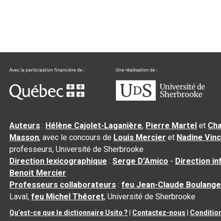
Auteurs
:
Hélène Cajolet-Laganière
,
Pierre Martel
et
Cha
Masson
, avec le concours de
Louis Mercier
et
Nadine Vin
professeurs, Université de Sherbrooke
Direction lexicographique
:
Serge D’Amico
-
Direction i
Benoit Mercier
Professeurs collaborateurs
:
feu Jean-Claude Boulange
Laval,
feu Michel Théoret
, Université de Sherbrooke
Qu’est-ce que le dictionnaire Usito ?
|
Contactez-nous
|
Condition