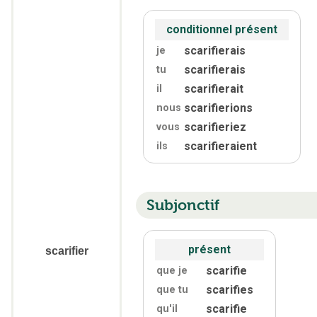
conditionnel présent
scarifierais
je
scarifierais
tu
scarifierait
il
scarifierions
nous
scarifieriez
vous
scarifieraient
ils
Subjonctif
présent
scarifier
scarifie
que je
scarifies
que tu
scarifie
qu'
il