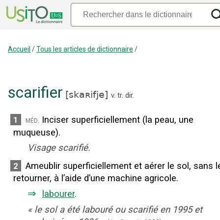
Accueil
/
Tous les articles de dictionnaire
/
scarifier
[
skaʀifje
]
v. tr. dir.
Inciser superficiellement (la peau, une
1
méd.
muqueuse).
Visage scarifié.
Ameublir superficiellement et aérer le sol, sans l
2
retourner, à l’aide d’une machine agricole.
⇒
labourer
.
«
le sol a été labouré ou scarifié en 1995 et