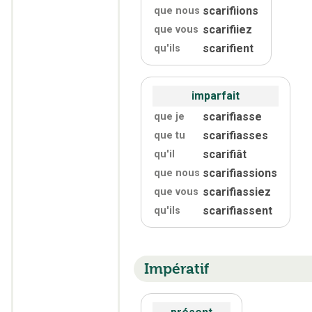
scarifiions
que nous
scarifiiez
que vous
scarifient
qu'
ils
imparfait
scarifiasse
que je
scarifiasses
que tu
scarifiât
qu'
il
scarifiassions
que nous
scarifiassiez
que vous
scarifiassent
qu'
ils
Impératif