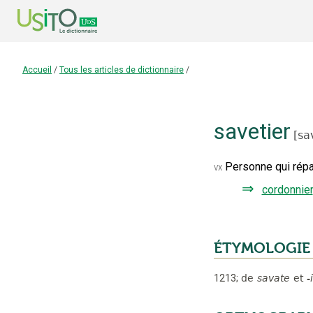
Accueil
/
Tous les articles de dictionnaire
/
savetier
[
sav
Personne qui rép
vx
⇒
cordonnier
ÉTYMOLOGIE
1213
;
de
savate
et
-