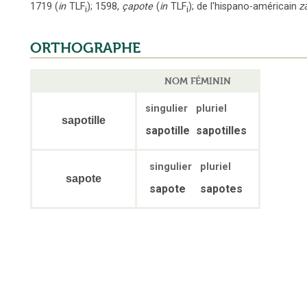
1719
(
in
TLF
);
1598
,
çapote
(
in
TLF
);
de l'hispano-américain
z
i
i
ORTHOGRAPHE
NOM FÉMININ
singulier
pluriel
sapotille
sapotille
sapotilles
singulier
pluriel
sapote
sapote
sapotes