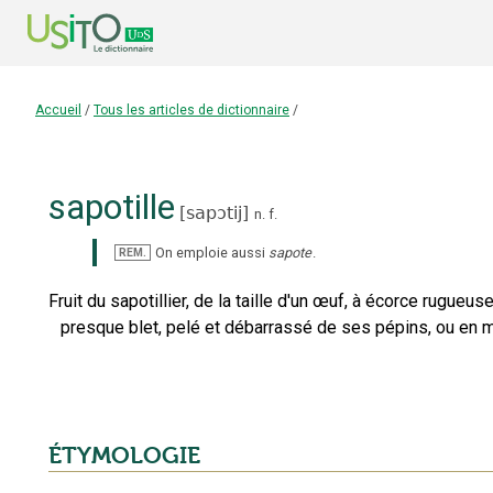
Accueil
/
Tous les articles de dictionnaire
/
sapotille
[
sapɔtij
]
n.
f.
On emploie aussi
sapote
.
REM.
Fruit du sapotillier, de la taille d'un œuf, à écorce rugue
presque blet, pelé et débarrassé de ses pépins, ou en 
ÉTYMOLOGIE