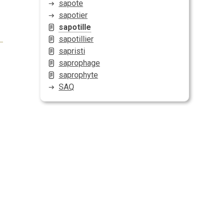
sapote
sapotier
sapotille
sapotillier
sapristi
saprophage
saprophyte
SAQ