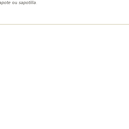
apote
ou
sapotilla
.