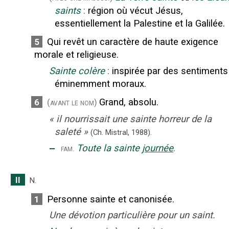
saints
:
région où vécut Jésus,
essentiellement la Palestine et la Galilée.
Qui revêt un caractère de haute exigence
5
morale et religieuse.
Sainte colère
:
inspirée par des sentiments
éminemment moraux.
Grand, absolu.
6
(avant le nom)
«
il nourrissait une sainte horreur de la
saleté
»
(Ch. Mistral,
1988).
‒
Toute la sainte
journée
.
fam.
II
N.
Personne sainte et canonisée.
1
Une dévotion particulière pour un saint.