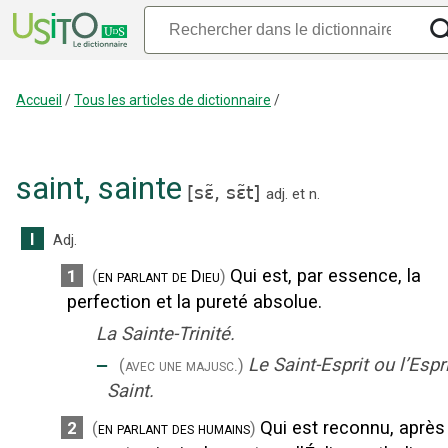
Accueil
/
Tous les articles de dictionnaire
/
saint
,
sainte
[
sɛ̃,
sɛ̃t
]
adj.
et
n.
I
Adj.
Qui est, par essence, la
1
(
en parlant de Dieu
)
perfection et la pureté absolue.
La Sainte-Trinité.
‒
Le Saint-Esprit ou l’Espr
(avec une majusc.)
Saint.
Qui est reconnu, après
2
(
en parlant des humains
)