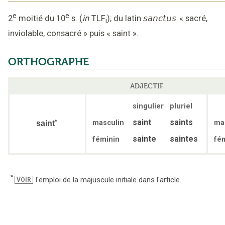
e
e
2
moitié du 10
s.
(
in
TLF
);
du latin
sanctus
«
sacré,
i
inviolable, consacré
»
puis
«
saint
».
ORTHOGRAPHE
ADJECTIF
singulier
pluriel
saint
saints
masculin
ma
*
saint
sainte
saintes
féminin
fé
*
l'emploi de la majuscule initiale dans l'article.
VOIR