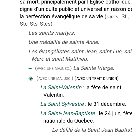
sa mort, principalement par l'Église catholique,
digne d'un culte public et universel en raison d
la perfection évangélique de sa vie
(
St
abrév.
,
Ste
Sts
Stes
).
,
,
Les saints martyrs.
Une médaille de sainte Anne.
Les évangélistes saint Jean, saint Luc, sai
Marc et saint Matthieu.
‒
La Sainte Vierge.
(avec une majusc.)
◈
(avec une majusc.)
(
avec un trait d'union
)
La Saint-Valentin
:
la fête de saint
Valentin.
La Saint-Sylvestre
:
le 31 décembre.
La Saint-Jean-Baptiste
:
le 24 juin, fêt
nationale du Québec.
Le défilé de la Saint-Jean-Baptist