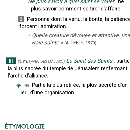
Ne plus savoir à quel saint se vouer
:
ne
plus savoir comment se tirer d'affaire.
Personne dont la vertu, la bonté, la patienc
2
forcent l'admiration.
«
Quelle créature dévouée et attentive, une
vraie sainte
»
(A. Hébert,
1970).
Le Saint des Saints
:
partie
III
(avec des majusc.)
N.
m.
la plus sacrée du temple de Jérusalem renfermant
l'arche d'alliance.
◈
Partie la plus retirée, la plus secrète d'un
fig.
lieu, d'une organisation.
ÉTYMOLOGIE