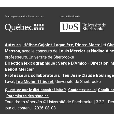
Auteurs
:
Hélène Cajolet-Laganière
,
Pierre Martel
et
Cha
Masson
, avec le concours de
Louis Mercier
et
Nadine Vin
professeurs, Université de Sherbrooke
Direction lexicographique
:
Serge D’Amico
-
Direction i
Benoit Mercier
Professeurs collaborateurs
:
feu Jean-Claude Boulange
Laval,
feu Michel Théoret
, Université de Sherbrooke
Qu’est-ce que le dictionnaire Usito ?
|
Contactez-nous
|
Condition
|
Paramètres des témoins
Tous droits réservés
©
Université de Sherbrooke |
3.2.2
- Der
jour du contenu :
2026-08-03