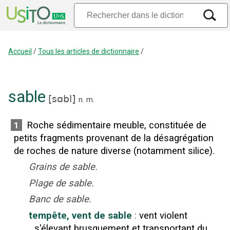
Accueil
/
Tous les articles de dictionnaire
/
sable
[
sɑbl
]
n.
m.
Roche sédimentaire meuble, constituée de
1
petits fragments provenant de la désagrégation
de roches de nature diverse (notamment silice).
Grains de sable.
Plage de sable.
Banc de sable.
tempête, vent de sable
:
vent violent
s'élevant brusquement et transportant du