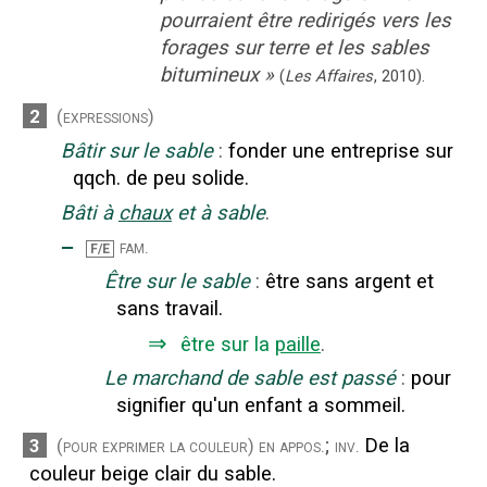
pourraient être redirigés vers les
forages sur terre et les sables
bitumineux
»
(
Les Affaires
,
2010
).
2
(expressions)
Bâtir sur le sable
:
fonder une entreprise sur
qqch. de peu solide.
Bâti à
chaux
et à sable
.
‒
fam.
F/E
Être sur le sable
:
être sans argent et
sans travail.
⇒
être sur la
paille
.
Le marchand de sable est passé
:
pour
signifier qu'un enfant a sommeil.
;
De la
3
(pour exprimer la couleur)
en appos.
inv.
couleur beige clair du sable.