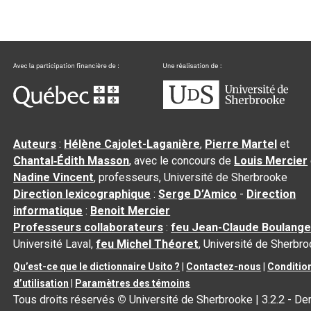
Auteurs
:
Hélène Cajolet-Laganière
,
Pierre Martel
et
Chantal‑Édith Masson
, avec le concours de
Louis Mercier
Nadine Vincent
, professeurs, Université de Sherbrooke
Direction lexicographique
:
Serge D’Amico
-
Direction
informatique
:
Benoit Mercier
Professeurs collaborateurs
:
feu Jean-Claude Boulange
Université Laval,
feu Michel Théoret
, Université de Sherbr
Qu’est-ce que le dictionnaire Usito ?
|
Contactez-nous
|
Conditio
d’utilisation
|
Paramètres des témoins
Tous droits réservés
©
Université de Sherbrooke |
3.2.2
- Der