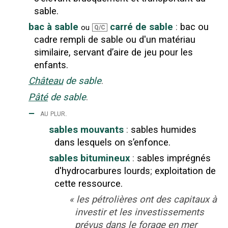
sable.
bac à sable
carré de sable
:
bac ou
ou
Q/C
cadre rempli de sable ou d'un matériau
similaire, servant d’aire de jeu pour les
enfants.
Château
de sable
.
Pâté
de sable
.
‒
au plur.
sables mouvants
:
sables humides
dans lesquels on s’enfonce.
sables bitumineux
:
sables imprégnés
d'hydrocarbures lourds
;
exploitation de
cette ressource.
«
les pétrolières ont des capitaux à
investir et les investissements
prévus dans le forage en mer