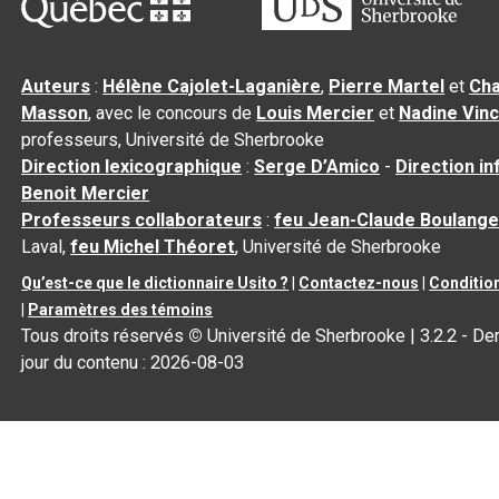
Auteurs
:
Hélène Cajolet-Laganière
,
Pierre Martel
et
Cha
Masson
, avec le concours de
Louis Mercier
et
Nadine Vin
professeurs, Université de Sherbrooke
Direction lexicographique
:
Serge D’Amico
-
Direction i
Benoit Mercier
Professeurs collaborateurs
:
feu Jean-Claude Boulange
Laval,
feu Michel Théoret
, Université de Sherbrooke
Qu’est-ce que le dictionnaire Usito ?
|
Contactez-nous
|
Condition
|
Paramètres des témoins
Tous droits réservés
©
Université de Sherbrooke |
3.2.2
- Der
jour du contenu :
2026-08-03