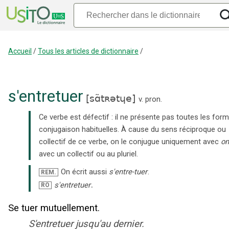
Accueil
/
Tous les articles de dictionnaire
/
s'
entretuer
[
sɑ̃tʀətɥe
]
v. pron.
Ce verbe est défectif : il ne présente pas toutes les for
conjugaison habituelles.
À cause du sens réciproque ou
collectif de ce verbe, on le conjugue uniquement avec
on
avec un collectif ou au pluriel.
On écrit aussi
s'entre-tuer
.
REM.
.
s'entretuer
RO
Se tuer mutuellement.
S'entretuer jusqu'au dernier.