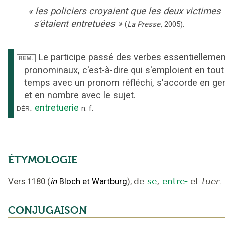
«
les policiers croyaient que les deux victimes
s'étaient entretuées
»
(
La Presse
,
2005
).
Le participe passé des verbes essentiellemen
REM.
pronominaux, c'est-à-dire qui s'emploient en tout
temps avec un pronom réfléchi, s'accorde en ge
et en nombre avec le sujet.
entretuerie
dér.
n.
f.
ÉTYMOLOGIE
Vers 1180
(
in
Bloch et Wartburg
);
de
se
,
entre-
et
tuer
.
CONJUGAISON