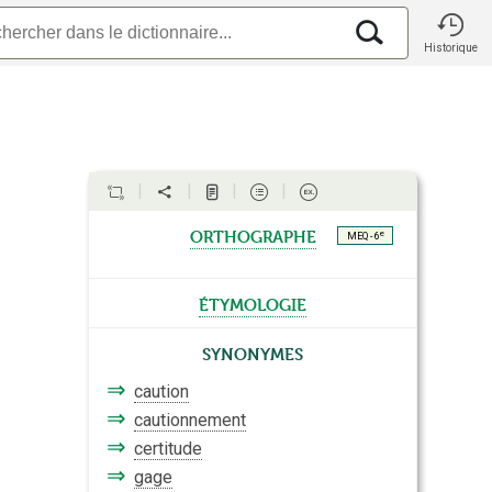
Historique
orthographe
e
MEQ - 6
étymologie
Synonymes
⇒
caution
⇒
cautionnement
⇒
certitude
⇒
gage