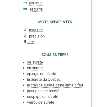
⇒
garantie
⇒
sécurité
Mots apparentés
⇓
maturité
⇓
précision
-eté
Sous-entrées
de sûreté
en sûreté
épingle
de sûreté
la Sûreté du Québec
le
cran
de sûreté d’une arme à feu
pour plus de sûreté
soupape
de sûreté
verrou
de sûreté