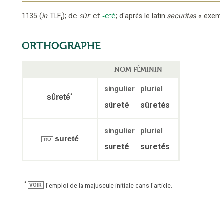
1135
(
in
TLF
);
de
sûr
et
-eté
;
d'après le latin
securitas
« exem
i
ORTHOGRAPHE
NOM FÉMININ
singulier
pluriel
*
sûreté
sûreté
sûretés
singulier
pluriel
sureté
RO
sureté
suretés
*
l'emploi de la majuscule initiale dans l'article.
VOIR