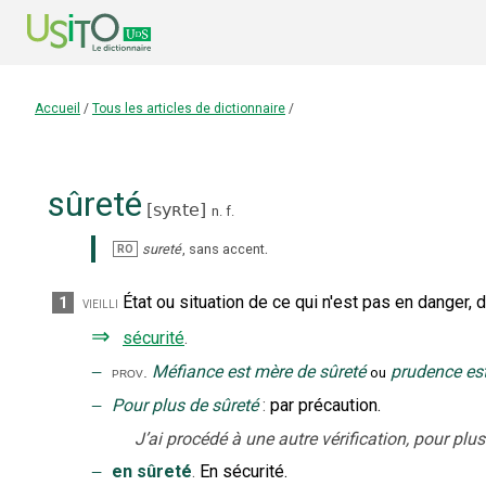
Accueil
/
Tous les articles de dictionnaire
/
sûreté
[
syʀte
]
n.
f.
.
sureté
,
sans accent
RO
État ou situation de ce qui n'est pas en danger, 
1
vieilli
⇒
sécurité
.
‒
Méfiance est mère de sûreté
prudence est
prov.
ou
‒
Pour plus de sûreté
:
par précaution.
J’ai procédé à une autre vérification, pour plus
‒
en sûreté
.
En sécurité.