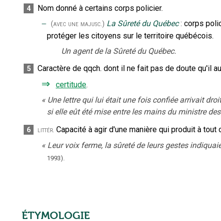
Nom donné à certains corps policier.
4
‒
La Sûreté du Québec
:
corps polic
(avec une majusc.)
protéger les citoyens sur le territoire québécois.
Un agent de la Sûreté du Québec.
Caractère de qqch. dont il ne fait pas de doute qu'il aur
5
⇒
certitude
.
«
Une lettre qui lui était une fois confiée arrivait 
si elle eût été mise entre les mains du ministre d
Capacité à agir d'une manière qui produit à tout c
6
littér.
«
Leur voix ferme, la sûreté de leurs gestes indiquai
1993).
ÉTYMOLOGIE