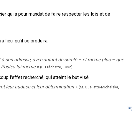
ier qui a pour mandat de faire respecter les lois et de
a lieu, qu'il se produira.
droit à son adresse, avec autant de sûreté – et même plus – que
es Postes lui-même
»
(L. Fréchette,
1892).
oup l'effet recherché, qui atteint le but visé.
ent leur audace et leur détermination
»
(M. Ouellette-Michalska,