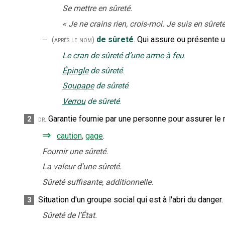
Se mettre en sûreté.
«
Je ne crains rien, crois-moi. Je suis en sûret
‒
de sûreté
.
Qui assure ou présente u
(après le nom)
Le
cran
de sûreté d’une arme à feu
.
Épingle
de sûreté
.
Soupape
de sûreté
.
Verrou
de sûreté
.
Garantie fournie par une personne pour assurer le 
2
dr.
⇒
caution
,
gage
.
Fournir une sûreté.
La valeur d'une sûreté.
Sûreté suffisante, additionnelle.
Situation d'un groupe social qui est à l'abri du danger.
3
Sûreté de l’État.