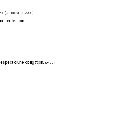
é
»
(Ch. Brouillet,
2002).
ne protection.
respect d'une obligation.
(
in
GDT)