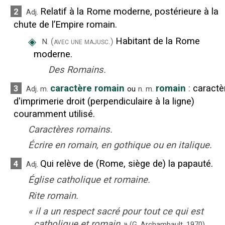
Relatif à la Rome moderne, postérieure à la
2
Adj.
chute de l’Empire romain.
◈
Habitant de la Rome
(avec une majusc.)
N.
moderne.
Des Romains.
caractère romain
romain
:
caractè
3
Adj.
m.
ou
n.
m.
d'imprimerie droit (perpendiculaire à la ligne)
couramment utilisé.
Caractères romains.
Écrire en romain, en gothique ou en italique.
Qui relève de (Rome, siège de) la papauté.
4
Adj.
Église catholique et romaine.
Rite romain.
«
il a un respect sacré pour tout ce qui est
catholique et romain
»
(G. Archambault,
1970).