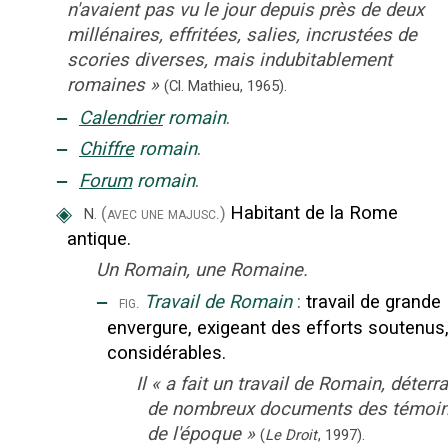
n'avaient pas vu le jour depuis près de deux
millénaires, effritées, salies, incrustées de
scories diverses, mais indubitablement
romaines
»
(Cl. Mathieu,
1965).
‒
Calendrier
romain
.
‒
Chiffre
romain
.
‒
Forum
romain
.
◈
Habitant de la Rome
(avec une majusc.)
N.
antique.
Un Romain, une Romaine.
‒
Travail de Romain
:
travail de grande
fig.
envergure, exigeant des efforts soutenus
considérables.
Il
«
a fait un travail de Romain, déterr
de nombreux documents des témoi
de l'époque
»
(
Le Droit
,
1997
).