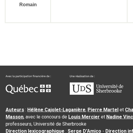
Romain
Auteurs
:
Hélène Cajolet-Laganière
,
Pierre Martel
et
Cha
Masson
, avec le concours de
Louis Mercier
et
Nadine Vin
professeurs, Université de Sherbrooke
Direction lexicographique
:
Serge D’Amico
-
Direction i