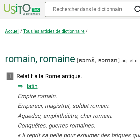
Accueil
/
Tous les articles de dictionnaire
/
romain
,
romaine
[
ʀɔmɛ̃,
ʀɔmɛn
]
adj.
et
n.
Relatif à la Rome antique.
1
⇒
latin
.
Empire romain.
Empereur, magistrat, soldat romain.
Aqueduc, amphithéâtre, char romain.
Conquêtes, guerres romaines.
«
Il reprit sa pelle pour exhumer des briques qu