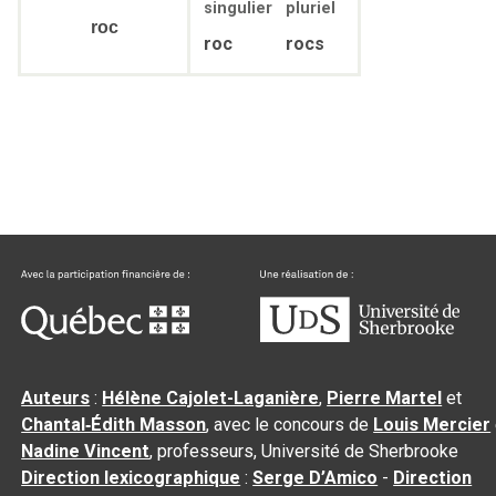
singulier
pluriel
roc
roc
rocs
Auteurs
:
Hélène Cajolet-Laganière
,
Pierre Martel
et
Chantal‑Édith Masson
, avec le concours de
Louis Mercier
Nadine Vincent
, professeurs, Université de Sherbrooke
Direction lexicographique
:
Serge D’Amico
-
Direction