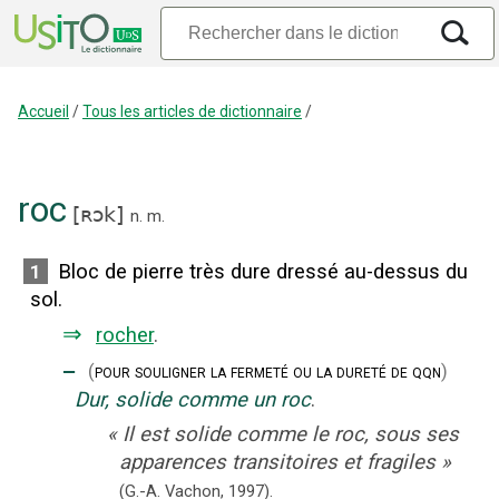
Accueil
/
Tous les articles de dictionnaire
/
roc
[
ʀɔk
]
n.
m.
Bloc de pierre très dure dressé au-dessus du
1
sol.
⇒
rocher
.
‒
(
pour souligner la fermeté ou la dureté de qqn
)
Dur, solide comme un roc
.
«
Il est solide comme le roc, sous ses
apparences transitoires et fragiles
»
(G.-A. Vachon,
1997).