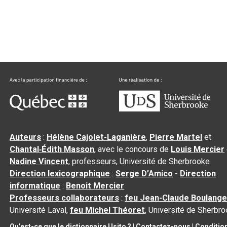
Auteurs
:
Hélène Cajolet-Laganière
,
Pierre Martel
et
Chantal‑Édith Masson
, avec le concours de
Louis Mercier
Nadine Vincent
, professeurs, Université de Sherbrooke
Direction lexicographique
:
Serge D’Amico
-
Direction
informatique
:
Benoit Mercier
Professeurs collaborateurs
:
feu Jean-Claude Boulange
Université Laval,
feu Michel Théoret
, Université de Sherbr
Qu’est-ce que le dictionnaire Usito ?
|
Contactez-nous
|
Conditio