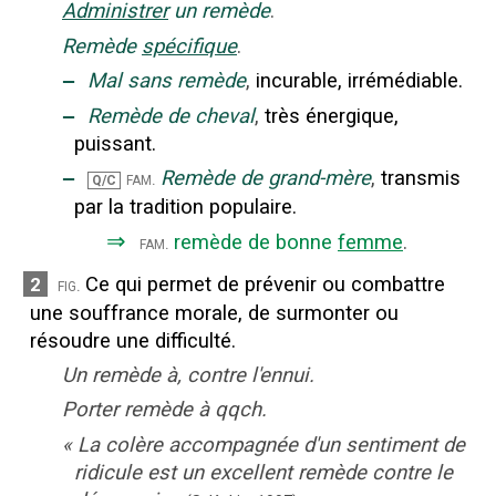
Administrer
un remède
.
Remède
spécifique
.
‒
Mal sans remède
,
incurable, irrémédiable.
‒
Remède de cheval
,
très énergique,
puissant.
‒
Remède de grand-mère
,
transmis
fam.
Q/C
par la tradition populaire.
⇒
remède de bonne
femme
.
fam.
Ce qui permet de prévenir ou combattre
2
fig.
une souffrance morale, de surmonter ou
résoudre une difficulté.
Un remède à, contre l'ennui.
Porter remède à qqch.
«
La colère accompagnée d'un sentiment de
ridicule est un excellent remède contre le