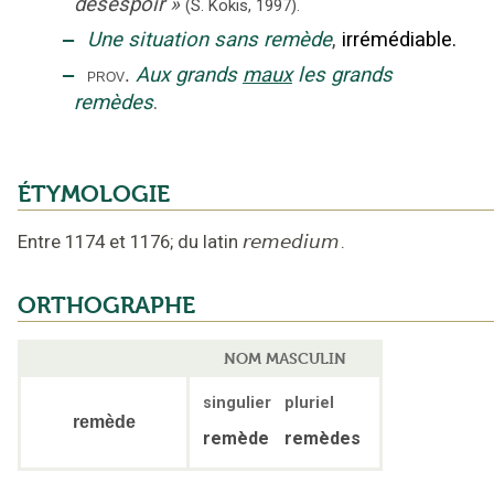
désespoir
»
(S. Kokis,
1997).
‒
Une situation sans remède
,
irrémédiable.
‒
Aux grands
maux
les grands
prov.
remèdes
.
ÉTYMOLOGIE
Entre 1174 et 1176
;
du latin
remedium
.
ORTHOGRAPHE
NOM MASCULIN
singulier
pluriel
remède
remède
remèdes