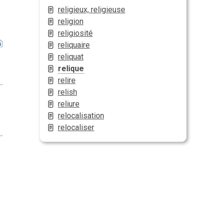
religieux, religieuse
religion
religiosité
reliquaire
reliquat
relique
relire
relish
reliure
relocalisation
relocaliser