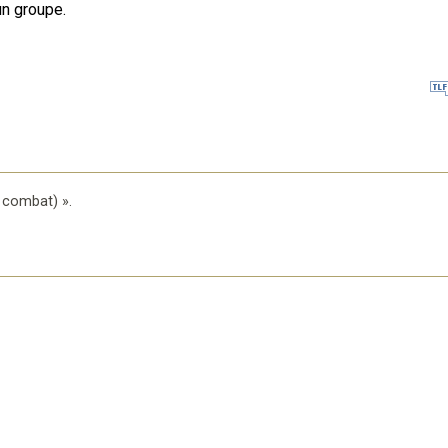
un groupe.
n combat)
».