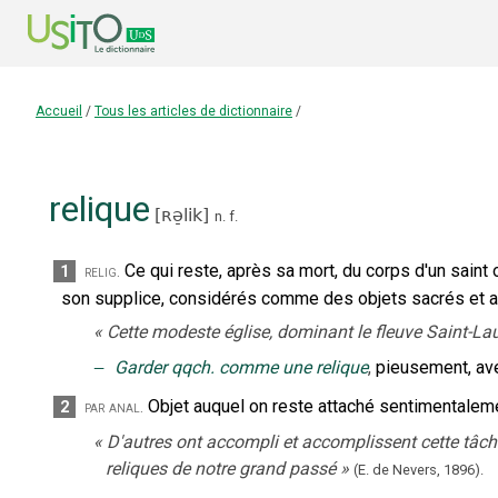
Accueil
/
Tous les articles de dictionnaire
/
relique
[
ʀə̠lik
]
n.
f.
Ce qui reste, après sa mort, du corps d'un saint 
1
relig.
son supplice, considérés comme des objets sacrés et au
«
Cette modeste église, dominant le fleuve Saint-Lau
‒
Garder qqch. comme une relique
,
pieusement, ave
Objet auquel on reste attaché sentimentalem
2
par anal.
«
D'autres ont accompli et accomplissent cette tâche 
reliques de notre grand passé
»
(E. de Nevers,
1896).