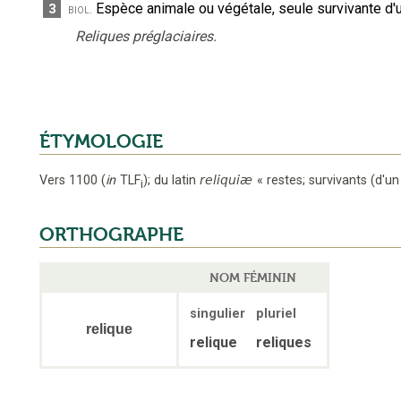
Espèce animale ou végétale, seule survivante d'
3
biol.
Reliques préglaciaires.
ÉTYMOLOGIE
Vers 1100
(
in
TLF
);
du latin
reliquiæ
«
restes; survivants (d'u
i
ORTHOGRAPHE
NOM FÉMININ
singulier
pluriel
relique
relique
reliques